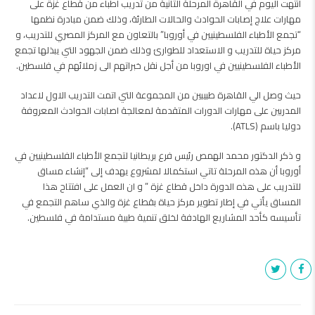
انتهت اليوم في القاهرة المرحلة التانية من تدريب اطباء من قطاع غزة على
مهارات علاج إصابات الحوادث والحالات الطارئة، وذلك ضمن مبادرة نظمها
“تجمع الأطباء الفلسطينيين في أوروبا” بالتعاون مع المركز المصري للتدريب، و
مركز حياة للتدريب و الاستعداد للطوارئ وذلك ضمن الجهود التي يبذلها تجمع
الأطباء الفلسطينيين في اوروبا من أجل نقل خبراتهم الى زملائهم في فلسطين.
حيث وصل الي القاهرة طبيبين من المجموعة التي اتمت التدريب الاول لاعداد
المدربين على مهارات الدورات المتقدمة لمعالجة اصابات الحوادث المعروفة
دوليا باسم (ATLS).
و ذكر ‎الدكتور محمد الهمص رئيس فرع بريطانيا لتجمع الأطباء الفلسطينيين في
أوروبا أن هذه المرحلة تاتي استكمالا لمشروع يهدف إلى “إنشاء مساق
للتدريب على هذه الدورة داخل قطاع غزة ” و ان العمل على افتتاح هذا
المساق يأتي في إطار تطوير مركز حياة بقطاع غزة والذي ساهم التجمع في
تأسيسه كأحد المشاريع الهادفة لخلق تنمية طبية مستدامة في فلسطين.