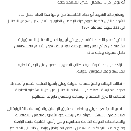
أنه توفى جراء الاهمال الطبي المتعمد بحقه
وتعتبر حالة الشهيد أبو دياك الخامسة من نوعها هذا العام ليصل عدد
الشهداء الذين قضوا نحبهم جراء الإهمال الطبي والتعذيب في سجون الاحتلال
الى 222 شهيد منذ عام 1967
‏‎اننا في تجمع الأطباء الفلسطينيين في أوروبا نحمل الاحتلال المسؤولية
الكاملة عن جرائم القتل والانتهاكات التي ترتكب بحق الأسرى الفلسطينيين
داخل سجونه وعليه فإننا:
– نؤكد على عدالة وشرعية مطالب الاسرى بالحصول على الرعاية الطبية
المناسبة وفقا للقوانين الدولية.
– نطالب الهيئات والمؤسسات الدولية وعلى رأسها الصليب الأحمر وأطباء بلا
حدود بممارسة الضغط على سلطات الاحتلال من اجل الاستجابة العاجلة
لمطالب الاسرى الصحية والإنسانية وتحسين ظروف اعتقالهم
– ندعو المجتمع الدولي ومنظمات حقوق الإنسان والمؤسسات القانونية الى
اعلاء صوتها باستنكار الجرائم التي ترتكب بحق الأسرى وتفعيل الاتفاقيات
والمعاهدات الدولية الخاصة بحمايتهم وعلى رأسها اتفاقية جنيف الرابعة
وفتح ملف الانتهاكات والاهمال الطبي المتواصل وإيصال ذلك الى المحاكم