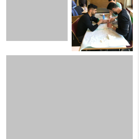
NEXT
بتنسيق من تجمع الأطباء الفلسطينيين في أوروبا فرع بريطانيا نقل
فعاليات اليوم العلمي "أمراض الكلى بالقرن الواحد والعشرين"
All rights reserved © PalMed europe
التبرع للتجمع
من نحن
إتصل بنا