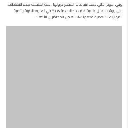
وفي اليوم التالي بلغت نشاطات المخيم ذروتها ، حيث اشتملت هذه النشاطات
على ورشات عمل علمية غطت مجالات متعددة في العلوم الطبية وتنمية
المهارات الشخصية قدمها سلسله من المحاضرين الأكفاء .
تلى ذلك مجموعة من النشاطات الرياضية والترفيهية المختلفة تضمنت
مسابقات في كرة القدم ،كرة الطاولة ، التنس وكذلك مسابقة في ألعاب
القوى وشد الحبل ،حيث حصل الفائزون فيها على جوائز متعددة .