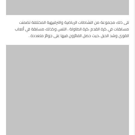
وفي المساء قدم ثلة من الطلبة المشاركين عرضا مسرحيا مميزا تناول رحلة
طالب الطب المغترب منذ إنهاء الثانوية العامة حتى التخرج من كلية الطب
بنجاح، حيث نال هذا العرض رضا الحاضرين وإعجابهم ، وصاحب اختتام العرض
تكريم ثله من الطلبة الحاضرين ، ممن أنهوا امتحانات الدولة لطلبة الطب و
الخريجين من كليات أخرى من المهن الطبية، في أجواء سادتها مشاعر الفرحة
والفخر وكذلك الغبطة من قبل الحاضرين .
وفي اليوم الثالث تم عرض تقرير عن نشاطات اللجنة على مدى السنة الماضية
تلى ذلك انتخاب اللجنة الإدارية الجديدة للسنة القادمة ، وقبل مغادره المخيم
أعرب كثيرٌ من المشاركين عن رضاهم بمستوى التنوع الذي شهدته فعاليات
المخيم وما قدمته لهم من فائدة على المستوى العلمي و العملي على حد
سواء ،وكذلك في تطوير الذات و العمل الجماعي .