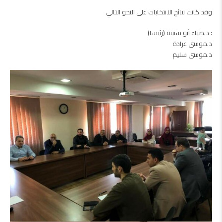
وقد كانت نتائج الانتخابات على النحو التالي
: د.ضياء أبو سنينة (رئيسا)
د.موسى عرادة
د.موسى سليم