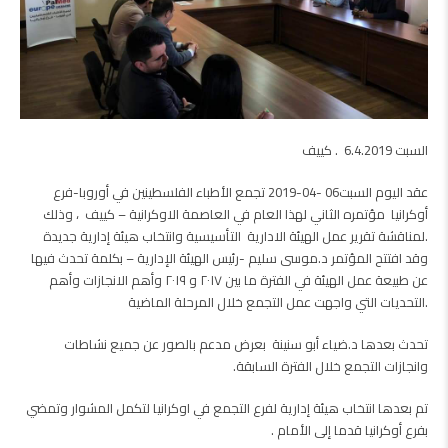
السبت 6.4.2019 . كييف
عقد اليوم السبت06 -04-2019 تجمع الأطباء الفلسطينين في أوروبا-فرع
أوكرانيا مؤتمره الثاني لهذا العام في العاصمة الاوكرانية – كييف ، وذلك
لمناقشة تقرير عمل الهيئة الادارية التأسيسية وانتخاب هيئة إدارية جديدة.
وقد افتتح المؤتمر د.موسى سليم -رئيس الهيئة الإدارية – بكلمة تحدث فيها
عن طبيعة عمل الهيئة في الفترة ما بين ٢٠١٧ و ٢٠١٩ وأهم الانجازات وأهم
التحديات التي واجهت عمل التجمع خلال المرحلة الماضية.
تحدث بعدها د.ضياء أبو سنينة بعرض مدعم بالصور عن جميع نشاطات
وانجازات التجمع خلال الفترة السابقة.
تم بعدها انتخاب هيئة إدارية لفرع التجمع في اوكرانيا لتكمل المشوار وتمضي
بفرع أوكرانيا قدما إلى الأمام .