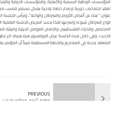
المؤسسات الوطنية الرسمية والأهلية, والمؤسسات الدولية والشخصيا
لعقد اجتماعات دورية لإصدار خطط علاجية بشكل مستمر تتناسب مع ا
عنوان:” نبذة عن أمراض الأورام والسرطان وانواعه”، وترأس الجلسة
انواع السرطان شيوعا واسرعها فتكا بجسد المريض.الجلسة العلمية ال
المختصين والخبراء الفلسطينيين والالمان العوامل الجينية والبيئية ا
الحديث. وفِي خلال هذه الجلسة عرض البروفسور هيلدهبراند اخر تطو
المنعقد بجدية في المشاريع والخطط المستقبلية مبيناً أن المؤتمر 
PREVIOUS
انطلاق أعمال المؤتمر الحادي ع
فرانكفورت الألمانية