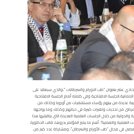
 الحادي عشر بعنوان “طب الاورام والسرطانات “،والذي سيعقد على
ة فرانكفورت الالمانية.الجلسة الافتتاحية وفي كلمته أمام الجلسة الافتتاحية
 وعربية عديدة من بينهم رؤساء مستشفيات من أوروبا وكذلك من
لمرضى من تحديات وتغيرات كبيرة في حياتهم وكذلك وما يواجهه
الدولية من خلال الجلسات العلمية العديدة التي يناقشها هذا
ت العلمية والعملية”. أهم ما يميز المؤتمر بدروها، قالت الدكتورة
تخصصين في مجال “طب الأورام والسرطان”، ومشاركة عدد كبير من