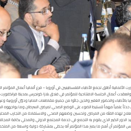
رت الألمانية أطلق تجمع الأطباء الفلسطينيين في أوروبا – فرع ألمانيا أعمال المؤتمر
أحد 22-24 من شوال/ يونيو الجاري. وانعقدت أعمال الجلسة الافتتاحية للمؤتمر في فندق بلازا كونجرس بمدين
نيا بالأطباء والحضور الغفير والذين جائوا من جميع مقاطعات المانيا ودوّل أوروبية
 حدثاً علمياً مهماً لتسليط الضوء على الوضع الصحي لمرضى السرطان وما يواجهوه ا
اج لهذه الفئه من المرضى وتحسين وضعهم الصحي والاستفادة من التجارب المحلية و
يد الدور الكبير الذي يقوم به التجمع في خدمة المجتمع الدولي والمحلي بكافة المجالا
 ورئيس المؤتمر أن أهم ما يميز هذا المؤتمر أنه يحظى بمشاركة دولية واسعة من الم