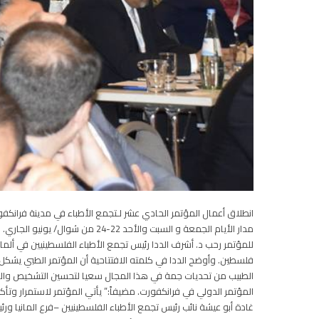
انطلاق أعمال المؤتمر الحادي عشر لـتجمع الأطباء في مدينة فرانكفو
مدار الأيام الجمعة و السبت وال
للمؤتمر رحب د. أشرف الددا رئيس تجمع الأطباء الفلسطينيين في ألما
فلسطين. وأوضح الددا في كلمته الافتتاحية أن المؤتمر الطبي يشكل
الطبيب من تحديات جمة في هذا المجال سعيا لتحسين التشخيص والعل
المؤتمر الدولي في فرانكفورت. مضيفاً:” يأتي المؤتمر لاستمرار وتأك
غادة أبو عيشة نائب رئيس تجمع الأطباء الفلسطينيين –فرع المانيا