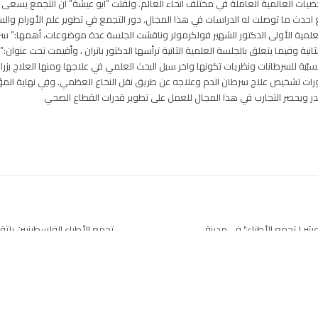
ت العالمية العاملة في مختلف أنحاء العالم. ولفتت “أبو عيشة” أن التجمع يسعى إلى
حدث ما توصلت له الدراسات في هذا المجال. دور التجمع في تطوير علم الأورام وا
 العلمية الأولى الدكتور الشهير فولكرمولر وناقشت الجلسة عدة موضوعات، أهمها:” س
ثانية وفيما يتعلق بالجلسة العلمية الثانية ترأسها الدكتور باتران ، وأقيمت تحت ع
لمسبّبة للسرطانات ونظريات تكونها واخر سبل البحث العلمي في علاجها ومنها العلاج بزر
رات تشخيص علاج سرطان الدم وعلاجه عن طريق نقل النخاع العظمي. وفِي نهاية المؤ
يقدر ويحصر التجارب في هذا المجال للعمل على تطوير قدرات القطاع الصحي
شر لـتجمع الأطباء" في مدينة
تجمع الأطباء الفلسطينيين يلت
ويسلمه رسال