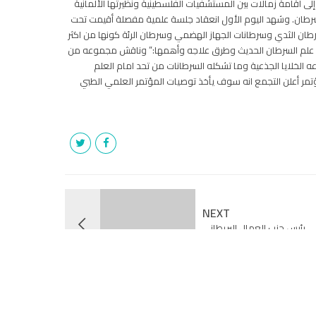
 اقامة زمالات بين المستشفيات الفلسطينية ونظيرتها الألمانية
لسرطان. وشهد اليوم الأول انعقاد جلسة علمية مفصلة أقيمت تحت
رطان الثدي وسرطانات الجهاز الهضمي وسرطان الرئة كونها من اكثر
نوان:” علم السرطان الحديث وطرق علاجه وأهمها:” وناقش مجموعه من
اعه الخلايا الجذعية وما تشكله السرطانات من تحد امام العلم
تمر أعلن التجمع انه سوف يأخذ توصيات المؤتمر العلمي الطبي
NEXT
قي رئيس حزب العمال البريطاني
ة عن الأوضاع الصحية في غزة