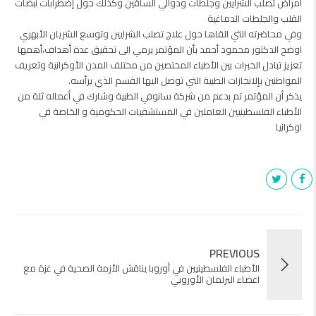
أمراض تصلب الشرايين وجلطات ودوالي الساقين وكذلك حول إضطرابات نبضات
القلب والجلطات الدماغية
وفي محاضرته التي القاها حول علاج تصلب الشرايين وتوسع الشريان الأبهري
اوضح الدكتور محمود أحمد بأن المؤتمر يرمي الى تحقيق عدة أهداف،أهمها
تعزيز تبادل الخبرات بين الأطباء المختصين من مختلف المدن الأوكرانية وتعريف
المواطنين بإلانجازات الطبية التي توصل اليها القسم الذي يرأسه.
يذكر أن المؤتمر تم بدعم من شركة سانوفي الطبية وشارك في أعماله ثلة من
الأطباء الفلسطينيين العاملين في المستشفيات الحكومية و الخاصة في
اوكرانيا
PREVIOUS
الأطباء الفلسطينيين في أوروبا يناقش الأزمة الصحية في غزة مع
اعضاء البرلمان الأوروبي