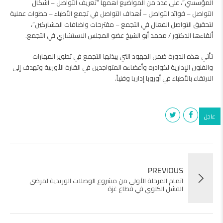
المؤسسي”، على عدد من المواضيع أهمها “تعريف التواصل – أشكال
التواصل – فوائد التواصل – أهداف التواصل في تجمع الأطباء – خطوات عملية
لتحقيق التواصل الفعال في التجمع – مقترحات واضافات المشاركين”،
ألقاءها الدكتور / محمد أبو الشيخ عضو المجلس الاستشاري في التجمع.
تأتي هذه الدورة ضمن الجهود التي يبذلها التجمع في تطوير المهارات
والفنون الإدارية لكوادره وأعضاءه المتواجدين في القارة الأوربية وتهدف إلى
الارتقاء بالأطباء في أوروبا إداريا وفنياً.
عاجل
PREVIOUS
اتمام المرحلة الأولى من مشروع الوصلات الوريدية لمرضى
الفشل الكلوي في قطاع غزة