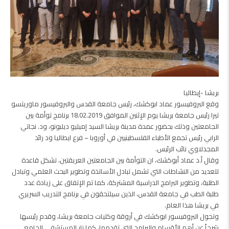
بريشا -إيطاليا
وقع البروفيسور عماد ابوكشك، رئيس جامعة القدس والبروفيسور ماوريتسو
تيرا رئيس جامعة بريشا يوم الإثنين الموافق 18.02.2019 برنامج توأمة بين
الجامعتين وذلك بحضور عمدة مدينة بريشا السيد إميليو ديلبونو، ود. نجاتي
الرابي رئيس تجمع الأطباء الفلسطينيين في أوروبا – فرع ايطاليا ود رائد
المجدلاوي نائب الرئيس.
وقال أ.د عماد أبوكشك، ان التوأمة بين الجامعتين العريقتين، تشكل قاعدة
للعديد من النشاطات التي تشمل تبادل الأساتذة وتطوير البحث العلمي وتبادل
الطلبة، وتطوير البرامج الدراسية المشتركة، كما تم الإتفاق على زيادة عدد
طلبة الطب في جامعة القدس، الذين سيلتحقون في برنامج التدريب السريري
في بريشا هذا العام.
وتجول البروفيسور ابوكشك في أروقة وكليات جامعة بريشا، وقدم رئيسها
شرحاً عن أهم الأقسام والبرامج التي تقدمها، كما زار المستشفى الجامعي