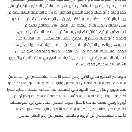
المدني في مدينة بريشا، والتقى مدير عام المستشفى الدكتور ماركو تريڤيلي.
كما وقام د أبوكشك ووفد التجمع المرافق له بزيارة الجامعة الكاثوليكية في
بريشا والإلتقاء بالدكتور ماريو تاكوليني رئيس الجامعة حيث تم في اللقاء بحث
سبل التعاون المشترك و الإتفاق على العمل بين الطواقم الفنية في
الجامعتين لتوقيع إتفاقية تعاون رسمية في عدة مجالات تهم الجانبين.
وتقدم د أبوكشك بالشكر إلى تجمع الأطباء الفلسطينيين في ايطاليا، على
جهودهم والعمل الحثيث لإنجاح وإطلاق برنامج التوأمة، مشيرا الى أن هذا
الجهد الفلسطيني الصادق من أجل القدس مدينة وجامعة، يؤكد على أن
الجاليات الفلسطينية في الخارج هي شريك أساسي في عجلة التنمية والتطوير
للشعب الفلسطيني ومؤسساته.
بدوره عبر الدكتور نجاتي الرابي رئيس تجمع الأطباء الفلسطينيين في إيطاليا عن
سعادته بتوقيع الإتفاقية بين الجامعتين والتي استغرق التنسيق والإعداد لها
عدة شهور وقال إن هذا الجهد يأتي انسجاما مع أهداف التجمع باعتباره جسرا
أكاديميا للربط بين الجامعات والمؤسسات الصحية الفلسطينية ونظرائها في
أوروبا وهي فرصة سانحة لإيصال صوت القدس الأكاديمي إلى المؤسسات
العلمية في ايطاليا وهي تطبيقا لإتفاقية التعاون التي وقعت بين تجمع
الأطباء الفلسطينيين في أوروبا وجامعة القدس في ربيع العام الماضي