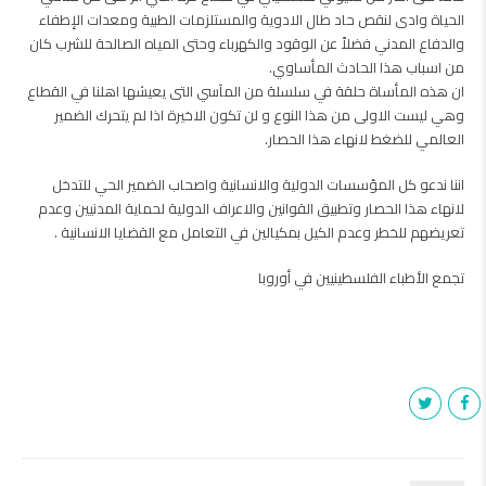
الحياة وادى لنقص حاد طال الادوية والمستلزمات الطبية ومعدات الإطفاء
والدفاع المدني فضلاً عن الوقود والكهرباء وحتى المياه الصالحة للشرب كان
من اسباب هذا الحادث المأساوي.
ان هذه المأساة حلقة في سلسلة من المآسي التى يعيشها اهلنا في القطاع
وهي ليست الاولى من هذا النوع و لن تكون الاخيرة اذا لم يتحرك الضمير
العالمي للضغط لانهاء هذا الحصار.
اننا ندعو كل المؤسسات الدولية والانسانية واصحاب الضمير الحي للتدخل
لانهاء هذا الحصار وتطبيق القوانين والاعراف الدولية لحماية المدنيين وعدم
تعريضهم للخطر وعدم الكيل بمكيالين في التعامل مع القضايا الانسانية .
تجمع الأطباء الفلسطينيين في أوروبا