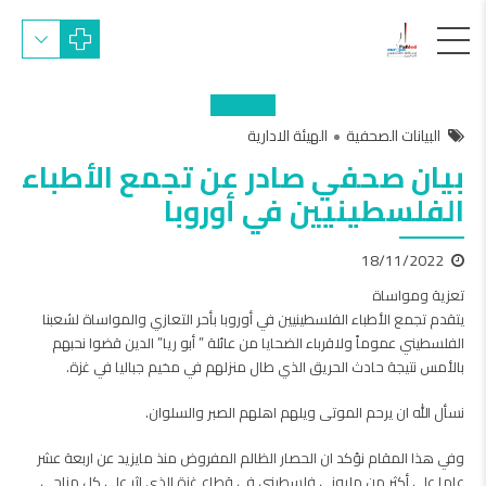
البيانات الصحفية
الهيئة الادارية
بیان صحفي صادر عن تجمع الأطباء
الفلسطينيين في أوروبا
18/11/2022
تعزية ومواساة
يتقدم تجمع الأطباء الفلسطينيين في أوروبا بأحر التعازي والمواساة لشعبنا
الفلسطيني عموماً ولاقرباء الضحايا من عائلة ” أبو ريا” الدين قضوا نحبهم
بالأمس نتيجة حادث الحريق الذي طال منزلهم في مخيم جباليا في غزة.
نسأل الله ان يرحم الموتى ويلهم اهلهم الصبر والسلوان.
وفي هذا المقام نؤكد ان الحصار الظالم المفروض منذ مايزيد عن اربعة عشر
عاما على أكثر من مليوني فلسطيني في قطاع غزة الذي اثر على كل مناحي