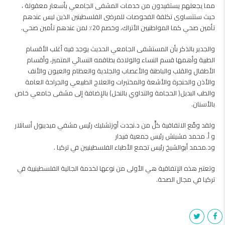
مما يجعلهم يستفيدون من خدمات المشفى الجامعي بأسعار معقولة ،
حيث ستتساوى تكلفة الفحوصات للمرضى الفلسطينين الذين ليس عندهم
تأمين صحي كما المواطنيين الأتراك، وخصم 20٪؜ لمن عندهم تأمين صحي.
والجدير بالذكر بأن المستشفى الجامعي الحديث يوجد فيه أغلب الأقسام
الطبية وأهمها قسم النساء والولادة بطاقمه النسائي المتميز، وأقسام
الأطفال والقلب والباطنة والأعصاب والجلدية والعظام والعيون والأنف
والأذن والحنجرة والأشعة والمختبرات والعلاج الطبيعي والجراحة العامة
والطب البديل( الحجامة والتداوي بالنحل) بالإضافة إلى مشفى جامعي خاص
بالأسنان.
ولقد وقّع الاتفاقية كلٍّ من د.نجدت أوزتشليك رئيس مشفي ميديبول أسانلار
و أ. محمد مشينش رئيس جمعية فيدار
ود.محمد أبوالشيخ رئيس تجمع الأطباء الفلسطينيين في تركيا .
وتعتبر هذه الإتفاقية هي الأولى من نوعها لخدمة الجالية الفلسطينيية في
تركيا في مجال الصحة.