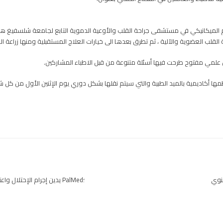
عم الميكانيكي في مستشفى جراحة القلب والأوعية الدموية التابع لجامعة شلسفيغ هول
ة القلب العضوية والآلية ، ثم تطرق بعدها الى خيارات العلاج المستقبلية ومنها زراعة ا
اش علمي مفتوح طرحت فيها أسئلة متنوعة من قبل الاطباء المشاركين.
كاديمية بالميد الطبية والتي سيتم نقلها بشكل دوري يوم الإثنين الأول من كل شه
سنوي
؛PalMed يدين إجرام الإحتلال واعتدائه على الطواقم الطبية وقتله للطبيب د.عبد الله الأحمد.