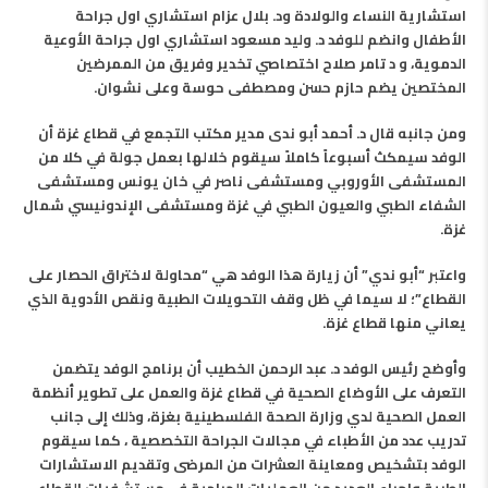
استشارية النساء والولادة ود. بلال عزام استشاري اول جراحة
الأطفال وانضم للوفد د. وليد مسعود استشاري اول جراحة الأوعية
الدموية، و د تامر صلاح اختصاصي تخدير وفريق من الممرضين
المختصين يضم حازم حسن ومصطفى حوسة وعلى نشوان.
ومن جانبه قال د. أحمد أبو ندى مدير مكتب التجمع في قطاع غزة أن
الوفد سيمكث أسبوعاً كاملاً سيقوم خلالها بعمل جولة في كلا من
المستشفى الأوروبي ومستشفى ناصر في خان يونس ومستشفى
الشفاء الطبي والعيون الطبي في غزة ومستشفى الإندونيسي شمال
غزة.
واعتبر “أبو ندي” أن زيارة هذا الوفد هي “محاولة لاختراق الحصار على
القطاع”؛ لا سيما في ظل وقف التحويلات الطبية ونقص الأدوية الذي
يعاني منها قطاع غزة.
وأوضح رئيس الوفد د. عبد الرحمن الخطيب أن برنامج الوفد يتضمن
التعرف على الأوضاع الصحية في قطاع غزة والعمل على تطوير أنظمة
العمل الصحية لدي وزارة الصحة الفلسطينية بغزة، وذلك إلى جانب
تدريب عدد من الأطباء في مجالات الجراحة التخصصية ، كما سيقوم
الوفد بتشخيص ومعاينة العشرات من المرضى وتقديم الاستشارات