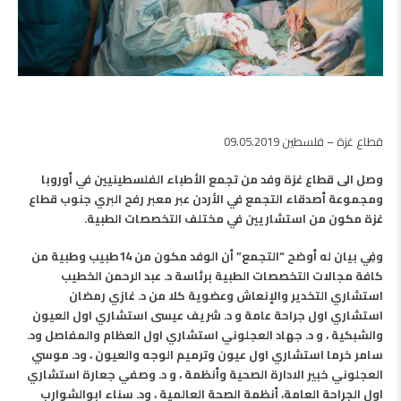
قطاع غزة – فلسطين 09.05.2019
وصل الى قطاع غزة وفد من تجمع الأطباء الفلسطينيين في أوروبا
ومجموعة أصدقاء التجمع في الأردن عبر معبر رفح البري جنوب قطاع
غزة مكون من استشاريين في مختلف التخصصات الطبية.
‎وفِي بيان له أوضح “التجمع” أن الوفد مكون من 14طبيب وطبية من
كافة مجالات التخصصات الطبية برئاسة د. عبد الرحمن الخطيب
استشاري التخدير والإنعاش وعضوية كلا من د. غازي رمضان
استشاري اول جراحة عامة و د. شريف عيسى استشاري اول العيون
والشبكية ، و د. جهاد العجلوني استشاري اول العظام والمفاصل ود.
سامر خرما استشاري اول عيون وترميم الوجه والعيون ، ود. موسي
العجلوني خبير الادارة الصحية وأنظمة ، و د. وصفي جعارة استشاري
اول الجراحة العامة، أنظمة الصحة العالمية ، ود. سناء ابوالشوارب