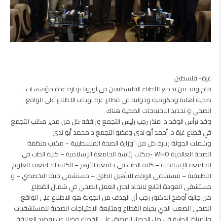
غزة- فلسطين
قام وفد من تجمع الأطباء الفلسطينيين في أوروبا بزيارة عدة مؤسسات
صحية أهلية وحكومية ودولية في قطاع غزة بهدف الاطلاع على الواقع
الصحي و تحديد الاحتياجات الصحية هناك
وقد ترأس الوفد د. منذر رجب رئيس التجمع ورافقه كل من مدير مكتب التجمع
في قطاع غزة د. أحمد أبو ندى وعضو التجمع د محمد أبو ندى
وشملت الجولة زيارة كل من “وزارة الصحة الفلسطينية – مكتب منظمة
الصحة العالمية WHO -مكتب رئاسة الجامعة الإسلامية – كلية الطب في
الجامعة الإسلامية – كلية الطب في جامعة الأزهر – الكلية الجامعية للعلوم
التطبيقية – مستشفى الوفاء للتأهيل الطبي – مستشفى حيفا التخصصي – و
مستشفى العودة التابع لاتحاد لجان العمل الصحي في شمال القطاع
من جانبه أوضح الدكتور رجب أن الهدف من الجولة هو الاطلاع على الواقع
الصحي الصعب الذي يحياه القطاع ومتابعة الاحتياجات الصحية للمستشفيات
والمراكز الطبية في ظل الحصار المطبق على القطاع فضلا عن توطيد العلاقة