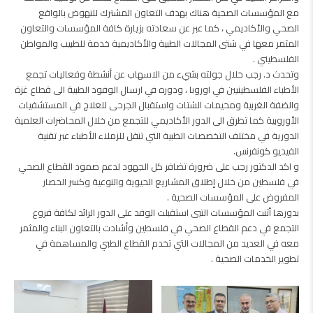
مع المؤسسات الصحية هناك بهدف التعاون المشترك للنهوض بالواقع
الصحي والأكاديمي ، كما عبر عن سعادته بزيارة كافة المؤسسات والتعاون
المثمر معها في شتى المجالات الطبية والأكاديمية خدمة للطبيب والمواطن
الفلسطيني .
وتحدث د. رجب خلال جولته بشيء من الاسهاب عن أنشطة وفعاليات تجمع
الأطباء الفلسطينيين في اوروبا ، ودوره في ارسال الوفود الطبية الى قطاع غزة
والضفة الغربية ومخيمات الشتات واستقبال الجرحى للعلاج في المستشفيات
الأوروبية كما تطرق الى الدور الأكاديمي للتجمع من خلال المحاضرات العلمية
الدورية في مختلف التخصصات الطبية التي تنقل للزملاء الأطباء عبر تقنية
الفيديو كونفرنس.
و اكد الدكتور رجب على ضرورة تضافر كل الجهود لدعم صمود القطاع الصحي
في فلسطين من خلال إطلاق المشاريع الحيوية والنوعية وكسر الحصار
المفروض على المؤسسات الصحية .
بدورها أثنت المؤسسات التيي استقبلت الوفد على الدور الرائد لكافة فروع
التجمع في دعم القطاع الصحي في فلسطين وأشادت بالتعاون البناء والمثمر
معه في العديد من المجالات التي تخدم القطاع الطبي والمساهمة في
تطوير الخدمات الصحية .