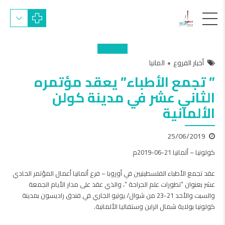
أخبار الفروع
المانيا
” تجمع الأطباء” يعقد مؤتمره
الثاني عشر في مدينة كولن
الألمانية
25/06/2019
كولونيا – ألمانيا 21-06-2019م
عقد تجمع الأطباء الفلسطينيين في أوروبا – فرع ألمانيا أعمال المؤتمر الحادي
عشر بعنوان “تطورات علم الجراحة “، والذي عقد على مدار الأيام الجمعة
والسبت والأحد 21-23 من شوال/ يونيو الجاري في فندق راديسون بمدينة
كولونيا بولاية شمال الراين وستفاليا الألمانية.