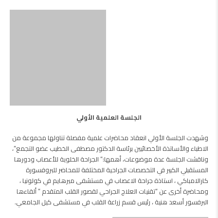
الجلسة العلمية الأولي
وشهدت الجلسة الأولي انعقاد محاضرات علمية مفصلة تناولها مجموعة من
الاطباء والأساتذة الأخصائيين برئاسة الدكتور مصطفى الخطيب عضو التجمع”،
وناقشت الجلسة عدة موضوعات، أهمها:” الجراحة الخلوية للأعصاب ودورها
المستقبلي الكبير في التخصصات الجراحية المختلفة للمحاضر للبروفسورة
كارالامباكي ، استاذة جراحة الاعصاب في مستشفى ميرهايم في كولونيا ،
ومحاضرة أخرى عن “تقنيات العلاج الجراحي لقصور القلب المتقدم ” ألقاءها
البرفسور أسعد هنية ، رئيس قسم زراعة القلب في مستشفى كيل الجامعي.