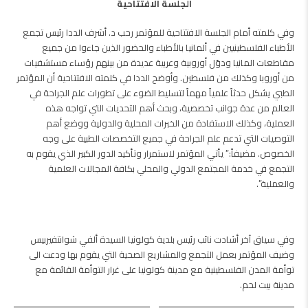
الجلسة الافتتاحية
وفي كلمته أمام الجلسة الافتتاحية للمؤتمر رحب د. أشرف الددا رئيس تجمع
الأطباء الفلسطينيين في ألمانيا بالأطباء والحضور الذين جاءوا من جميع
مقاطعات المانيا ودوّل أوروبية وعربية عديدة من بينهم رؤساء مستشفيات
من أوروبا وكذلك من فلسطين. وأوضح الددا في كلمته الافتتاحية أن المؤتمر
الطبي يشكل حدثاً علمياً مهماً لتسليط الضوء على تطورات علم الجراحة في
العالم من عدة جوانب تخصصية، وبحث أهم التحديات التي تواجه هذه
العملية، وكذلك الاستفادة من الخبرات المحلية والدولية ووضع أهم
التوصيات التي تدعم علم الجراحة في جميع التخصصات الطبية على وجه
الخصوص. مضيفاً:” يأتي المؤتمر لاستمرار وتأكيد الدور الكبير الذي يقوم به
التجمع في خدمة المجتمع الدولي والمحلي بكافة المجالات العلمية
والعملية”.
وفي سياق آخر أشادت نائب رئيس بلدية كولونيا السيدة ألفي شوانتفيربيس
وضيف المؤتمر بعمل التجمع والمشاريع الصحية التي يقوم بها ودعت الى
توأمة المدن الفلسطينية مع مدينة كولونيا على غرار التوأمة القائمة مع
مدينة بيت لحم.