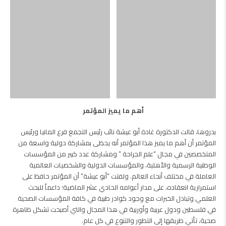
أهم ما يميز المؤتمر
بدروها، قالت الدكتورة غادة أبو عيشة نائب رئيس التجمع فرع المانيا ورئيس
المؤتمر أن أهم ما يميز هذا المؤتمر أنه يحظى بمشاركة دولية واسعة من
المتخصصين في مجال “علم الجراحة ” ومشاركة عدد كبير من المؤسسات
الوطنية الرسمية والأهلية، والمؤسسات الدولية والشخصيات العالمية
العاملة في مختلف أنحاء العالم. ولفتت “أبو عيشة” أن المؤتمر حافظ على
استمرارية انعقاده، على مدار أعوامه الحادي عشر الماضية؛ داعماً للبحث
العلمي وتبادل الخبرات مع وجود كوادر طبية في كافة المؤسسات الصحية
في فلسطين ودول عربية وأوربية في هذا المجال والتي أصبحت تشكل ظاهرة
صحية، تأتي طريقها إلى التطور والتنوع في كل عام.