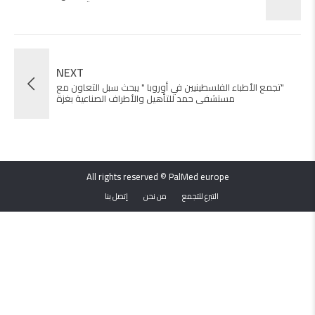
NEXT
"تجمع الأطباء الفلسطينيين في أوروبا " يبحث سبل التعاون مع
مستشفى حمد للتأهيل والأطراف الصناعية بغزة
All rights reserved © PalMed europe
التبرع للتجمع
من نحن
إتصل بنا