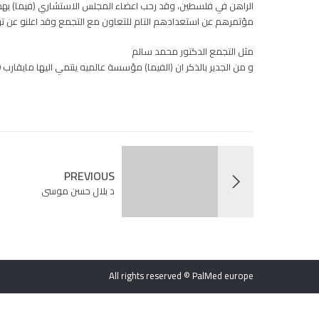
الراهن في فلسطين، وقد رحب اعضاء المجلس الاستشاري (فيما) بهذ
مؤتمرهم عن استعدادهم التام للتعاون مع التجمع وقد اعلنو عن ترح
مثل التجمع الدكتور محمد سالم
و من الجدير بالذكر ان (الفيما) مؤسسة عالميه ينتمي اليها مايقارب 2400 طبيب كاعضاء فعالين في المؤسسة بالاضافة الى العديد من الدول التي تمتلك كل منها عضويه ودور في المؤسسة
PREVIOUS
د بلال حسن موسى
All rights reserved © PalMed europe