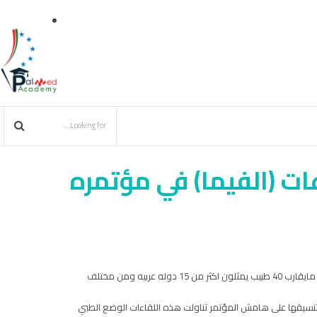
ات (الفيما) في مؤتمره
شارك تجمع الاطباء الفلسطينيين في اوروبا في اجتماعات (الفيما) في مؤتمره 25 وذلك مابين 28-29/07 تموز في مدينة مراكش في المغرب. حضر المؤتمر مايقارب 40 طبيب يمثلون اكثر من 15 دوله عربيه ومن مختلف
تنسيقها على هامش المؤتمر تناولت هذه اللقاءات الوضع الطبي