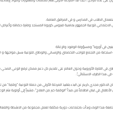
ن الوباء اليوم الجمعة ٦ مارس/ آذار وستكون على عدة مراحل ، حيث تبدأ المرحلة الأولى بنشر ملصقات ومنش
استعمال الطلاب في المدارس و في المرافق العامة.
ل الاجتماعي لتوعية الجمهور بماهية فيروس كورونا المستجد وفترة حضانته وأعراض الإ
نيين في أوروبا” ومسؤولة الوفود والإغاثة
استجابة من التجمع للواجب التخصصي والإنساني والوطني للتوعية بسبل مواجهة و احتوا
الطبي في القارة الأوروبية وحول العالم على تقديم كل دعم ممكن لرفع الوعي الصحي ب
 في هذا الظرف الاستثنائي”.
ن الدكتور مجدي كريم عن البدء بتنفيذ المرحلة الأولي من حملة التوعية “وقاية” من 
 في لبنان انطلافاً من مبدأ “الوقاية خير من العلاج”، مشيراً إلى أولوية نشر الوعي ا
تابعة هذا الوباء وبدأت باجتماعات دورية مكثفة لعمل مجموعة من الانشطة والفعاليات