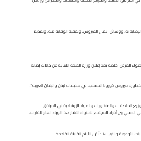
ورات ومواد إرشادية في المرافق العامة والمراكز الصحية والمنشآت والمدراس ورياض
صابة به، ووسائل انتقال الفيروس، وكيفية الوقاية منه، وتقديم
ء المرض، خاصة بعد إعلان وزارة الصحة اللبنانية عن حالات إصابة
خطورة فيروس كورونا المستجد في مخيمات لبنان والبلدان العربية”،
توزيع الملصقات والمنشورات والمواد الإرشادية في المرافق
لصحي بين أفراد المجتمع لاحتواء انتشار هذا الوباء العابر للقارات.
 التوعوية والتي ستبدأ في الأيام القليلة القادمة.