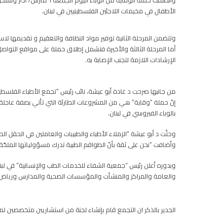
وانطلقت حملة الوقاية م
الأطفال في مخيمات اللاجئين الفلسطينيين في لبنان.
وتتضمن المرحلة الثانية توفير مواد النظافة والتعقيم و تقديمها ل
أما المرحلة الثالثة والأخيرة فتشمل إطلاق حملة على مواقع التواص
الإرشادات اللازمة لتجنب الإصابة به.
من جانبها صرحت د غادة أبو عيشة، نائب رئيس “تجمع الأطباء الفلسطي
إنّ حملة “وقاية” هي من المشروعات الطارئة التي تأتي بصفة عاجلة 
بالوباء الفيروسي في لبنان.
وحثّت د أبو عيشة “الزملاء الأطباء والطبيبات والعاملين في الحقل 
وأضافت “نحن على ثقة بأنّ الطواقم الطبية تدرك مسؤولياتها الملحّة
وبدوره أعلن رئيس “جمعية الشفاء للخدمات الطب والإنسانية” في لبنا
والعامة والمراكز والمنشأت والمؤسسات الصحية والمدارس ورياض الأطفال
الجدير بالذكر ان التجمع قام بإنشاء لجنة من استشاريين متخصصين لم