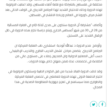
مختلفة في فلسطين بالشراكة مع نقابة أطباء فلسطين، وقد اعطيت الاولوية
لهذه الدورة وذلك للاحتياج الشديد لهذا البرنامج التدريبي في الوقت الحالي بعد
انتشار مرض كورونا في العالم وزيادة الانتشار في فلسطين.
وأضاف “مشارقة أن الدورة ستكون على مدى ثلاثة ايّام في الفترة المسائية
من 28 الى 30 من شهر أغسطس الجاري ويتم دراسة تكرار هذه الدورة في ظل
الإقبال الشديد على التسجيل.
وأوضح مدير الدورة د عبدالله أبودية استشاري طب العناية المركزة ان
البرنامج التدريبي يتضمن مراحل تشمل التدريب النظري والتدريب الإكلينيكي
حسب أعلى المعايير الدولية وان المدربين زملاء على مستوى عالي من
الكفاءة في تخصصات عدة ضمن منهاج خاص بهذه الدورات .
وقد لاقت الدورة اقبالا شديدا من قبل الكوادر الطبية وستكون الاولوية في
اختيار الدفعة الاولى لهذه الدورة للعاملين في تخصص العناية المركزة
والطوارئ مما سيساهم في تعزيز جهوزية المنظومة الصحية في هذا
المجال.