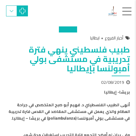
أخبار الفروع
ايطاليا
طبيب فلسطيني ينهي فترة
تدريبية في مستشفى بولي
أمبولنسا بإيطاليا
02/08/2019
بريشا- إيطاليا
أنهى الطبيب الفلسطيني د. فهيم أبو صبح المتخصص في جراحة
العظام والذي يعمل في مستشفى المقاصد في القدس فترة تدربيبة
في مستشفى بولي أمبولنسا (
poliambulanza
) في بريشا – إيطاليا.
وفي بيان له أوضح التجمع فترة التدريب استغرقت مدة شهر،