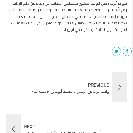
بدوره أعرب رئيس الوفد الدكتور مصطفى الخطيب عن رضاه عن نتائج الزيارة
رغم شُح الموارد وضعف الإمكانيات اللوجستية موضحا بأن مهمة الوفد هي
مهمة إنسانية طبية و تعليمية في ذات الوقت تهدف الى تخفيف معاناة ابناء
شعبنا وتدريب الاطباء الفلسطينين هناك ليكونوا قادرين على اجراء العمليات
الجراحية دون الحاجة لزملائهم في أوروبا.
PREVIOUS
واجب عزاء في الزميل د.محمد أبوغالي -رحمه الله-
NEXT
أوقفوا إراقة دماء الأبرياء والأطفال في فلسطين