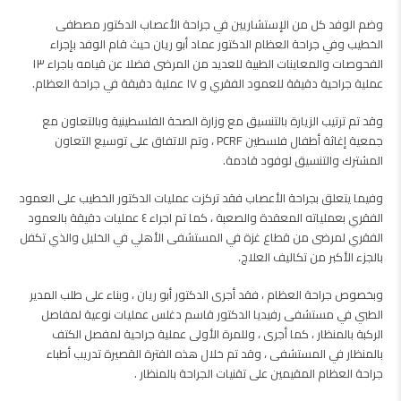
وضم الوفد كل من الإستشاريين في جراحة الأعصاب الدكتور مصطفى
الخطيب وفي جراحة العظام الدكتور عماد أبو ريان حيث قام الوفد بإجراء
الفحوصات والمعاينات الطبية للعديد من المرضى فضلا عن قيامه باجراء ١٣
عملية جراحية دقيقة للعمود الفقري و ١٧ عملية دقيقة في جراحة العظام.
وقد تم ترتيب الزيارة بالتنسيق مع وزارة الصحة الفلسطينية وبالتعاون مع
جمعية إغاثة أطفال فلسطين PCRF ، وتم الاتفاق على توسيع التعاون
المشترك والتنسيق لوفود قادمة.
وفيما يتعلق بجراحة الأعصاب فقد تركزت عمليات الدكتور الخطيب على العمود
الفقري بعملياته المعقدة والصعبة ، كما تم اجراء ٤ عمليات دقيقة بالعمود
الفقري لمرضى من قطاع غزة في المستشفى الأهلي في الخليل والذي تكفل
بالجزء الأكبر من تكاليف العلاج.
وبخصوص جراحة العظام ، فقد أجرى الدكتور أبو ريان ، وبناء على طلب المدير
الطبي في مستشفى رفيديا الدكتور قاسم دغلس عمليات نوعية لمفاصل
الركبة بالمنظار ، كما أجرى ، وللمرة الأولى عملية جراحية لمفصل الكتف
بالمنظار في المستشفى ، وقد تم خلال هذه الفترة القصيرة تدريب أطباء
جراحة العظام المقيمين على تقنيات الجراحة بالمنظار .