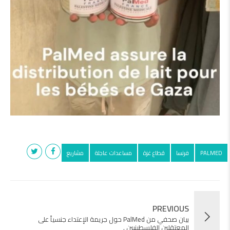
PALMED
فرنسا
قطاع غزة
مساعدات عاجلة
مشاريع
PREVIOUS
بيان صحفي من PalMed حول جريمة الإعتداء جنسياً على
المعتقلين الفلسطينيين .