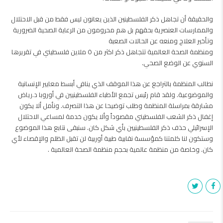
والحقيقة أن تجاهل ذكر الفلسطينين الذين يعانون ليس فقط من قبل الاحتلال
والممارسات العنصرية بحقهم بل هم محرومون من الرعاية الصحية الضرورية
وتأخير العلاج ومنعه عن الحالات الصعبة
ومنظمة الصحة العالمية تتجاهل ذكر اكثر من ٥ ملاين فلسطيني في تقريرها
السنوي عن الوضع الصحي.
نطالب المنظمة بالتراجع عن هذا الموقف الذي ينافي أبسط معايير الإنسانية
والموضوعية. ولقد قام رئيس تجمع الأطباء الفلسطينيين في أوروبا د.رياض
مشارقة بمراسلة المنظمة وطلب توضيحا عن هذا التصرف. ونأمل ألا يكون
إغفال ذكر الشعب الفلسطيني مقصوداً وألا يكون خدمة لمساعي الاحتلال
الإسرائيلي حذف ذكر الفلسطينيين بأي شكل كان. سنبقى نتابع هذا الموضوع
وستكون لنا كلمتنا كمؤسسة نقابية طبية أوربية لن تقبل الظلم والإقصاء لأي
كان. وخاصة من منظمة عالمية بحجم منظمة الصحة العالمية .