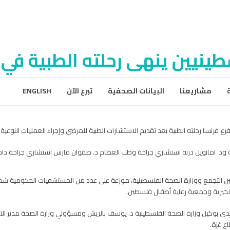
طينيين ينهى رحلته الطبية في 
مشاريعنا
البيانات الصحفية
تبرع الآن
ENGLISH
فرع فرنسا رحلته الطبية بعد تقديم الاستشارات الطبية للمرضى وإجراء العمليات النو
 امانويل درنه استشاري جراحة وطب العظام د. صفوان فارس استشاري جراحة داخلية و
 بين التجمع ووزارة الصحة الفلسطينية، موزعة على عدد من المستشفيات الحكومية
لخيرية وجمعية رعاية أطفال فلسطين.
و ندى بوكيل وزارة الصحة الفلسطينية د. يوسف بالريش ومسؤولي وزارة الصحة مدير الت
ع غزة.