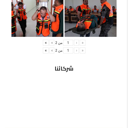
«
‹
من
2
›
»
«
‹
من
2
›
»
شركائنا