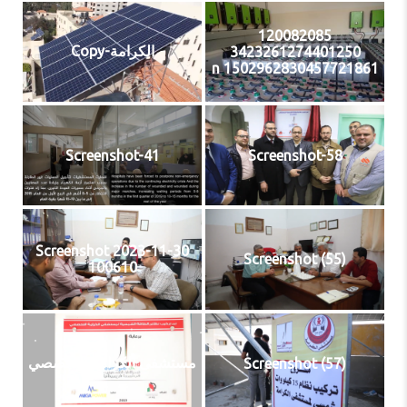
120082085
الكرامة-Copy
3423261274401250
1502962830457721861 n
Screenshot-41
Screenshot-58
Screenshot 2023-11-30
Screenshot (55)
100610
مستشفى الكرامة التخصصي
Screenshot (57)