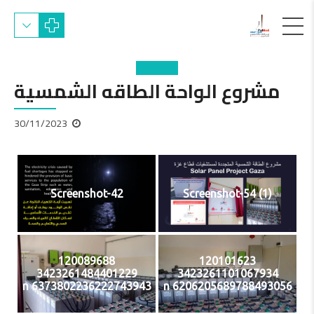
مشروع الواحة الطاقه الشمسية
30/11/2023
Screenshot-42
Screenshot-54 (1)
120089688
120101623
3423261484401229
3423261101067934
6373802236222743943 n
6206205689788493056 n