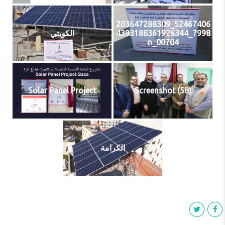
52467406_203647288309
الكويتي
7998_4393188361926344
00704_n
Solar Panel Project
Screenshot (58)
الكرامة