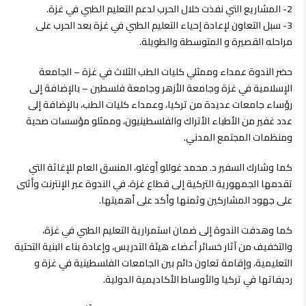
2- المشاريع التي نفذت خلال الحرب لدعم التعليم الطبي في غزة.
3- سبل التعاون لإعادة إحياء التعليم الطبي في غزة بعد الحرب على
مراحله القصيرة و المتوسطة والطويلة.
حضر الندوة عمداء وممثلي كليات الطب الثلاث في غزة – الجامعة
الإسلامية في غزة وجامعة الأزهر وجامعة فلسطين – بالإضافة إلى
رؤساء جامعات عديدة من تركيا، وعمداء كليات الطب، بالإضافة إلى
عدد غفير من الأطباء الأتراك والفلسطينيون، وممثلو مؤسسات صحية
ومنظمات المجتمع المدني.
كما وشارك السفير د. محمد غوللو أوغلو، المنسق العام للإغاثة التي
تقدمها الجمهورية التركية إلى قطاع غزة، في الندوة عبر الإنترنت وأثنى
على جهود المشاركين وثمنها وأكد على أهميتها.
كما وهدفت الندوة إلى ضمان استمرارية التعليم الطبي في غزة،
والتخفيف من آثار خسائر أعضاء هيئة التدريس، وإعادة بناء البنية التحتية
التعليمية، وإقامة تعاون دائم بين الجامعات الفلسطينية في غزة و
رديفاتها في تركيا والأوساط الأكاديمية الدولية.