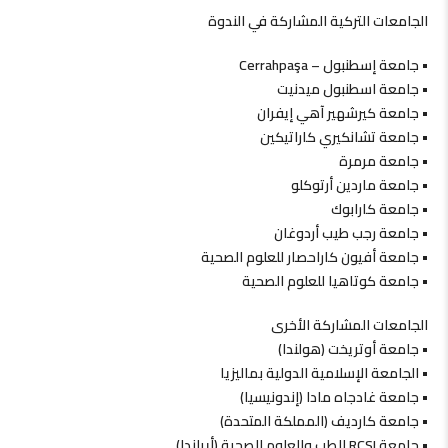
الجامعات التركية المشاركة في الندوة
• جامعة إسطنبول – Cerrahpaşa
• جامعة اسطنبول ميدنيت
• جامعة كيرشهير آهي إيفران
• جامعة تشانكيري كاراتيكين
• جامعة مرمرة
• جامعة ماردين أرتوكلو
• جامعة كارابوك
• جامعة رجب طيب أردوغان
• جامعة أفيون كاراحصار للعلوم الصحية
• جامعة كوتاهيا للعلوم الصحية
الجامعات المشاركة الأخرى
• جامعة أوتريخت (هولندا)
• الجامعة الإسلامية الدولية بماليزيا
• جامعة غادجاه مادا (إندونيسيا)
• جامعة كارديف (المملكة المتحدة)
• جامعة RCSI للطب والعلوم الصحية (أيرلندا)