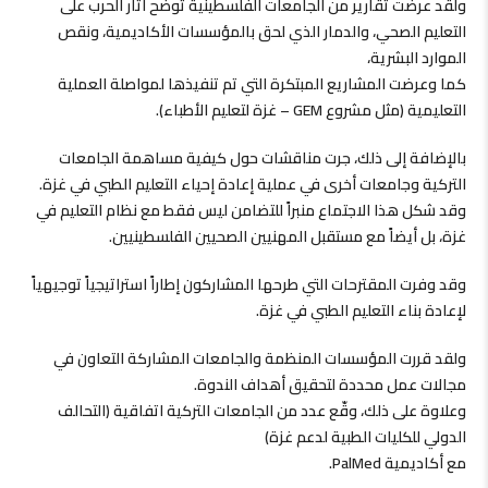
ولقد عرضت تقارير من الجامعات الفلسطينية توضح آثار الحرب على
التعليم الصحي، والدمار الذي لحق بالمؤسسات الأكاديمية، ونقص
الموارد البشرية،
كما وعرضت المشاريع المبتكرة التي تم تنفيذها لمواصلة العملية
التعليمية (مثل مشروع GEM – غزة لتعليم الأطباء).
بالإضافة إلى ذلك، جرت مناقشات حول كيفية مساهمة الجامعات
التركية وجامعات أخرى في عملية إعادة إحياء التعليم الطبي في غزة.
وقد شكل هذا الاجتماع منبراً للتضامن ليس فقط مع نظام التعليم في
غزة، بل أيضاً مع مستقبل المهنيين الصحيين الفلسطينيين.
وقد وفرت المقترحات التي طرحها المشاركون إطاراً استراتيجياً توجيهياً
لإعادة بناء التعليم الطبي في غزة.
ولقد قررت المؤسسات المنظمة والجامعات المشاركة التعاون في
مجالات عمل محددة لتحقيق أهداف الندوة.
وعلاوة على ذلك، وقّع عدد من الجامعات التركية اتفاقية (التحالف
الدولي للكليات الطبية لدعم غزة)
مع أكاديمية PalMed.