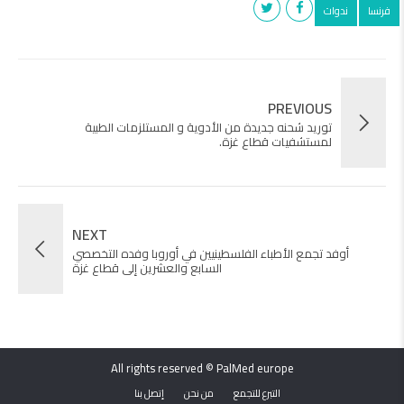
فرنسا
ندوات
PREVIOUS
توريد شحنه جديدة من الأدوية و المستلزمات الطبية
لمستشفيات قطاع غزة.
NEXT
أوفد تجمع الأطباء الفلسطينيين في أوروبا وفده التخصصي
السابع والعشرين إلى قطاع غزة
All rights reserved © PalMed europe
التبرع للتجمع
من نحن
إتصل بنا