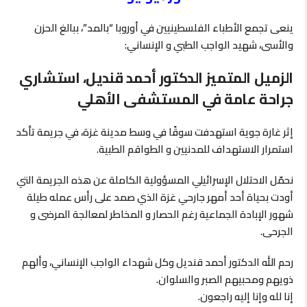
ينعى تجمع الأطباء الفلسطينيين في أوروبا “بالمد”، ببالغ الحزن
والأسى، شهيد الواجب الطبي و الإنساني:
الزميل المتميز الدكتور أحمد قنديل، استشاري
جراحة عامة في المستشفى الأهلي
إثر غارة جوية استهدفت سوقًا في وسط مدينة غزة، في جريمة تأكد
استمرار الاستهداف للمدنيين و الطواقم الطبية.
نحمّل الاحتلال الإسرائيلي المسؤولية الكاملة عن هذه الجريمة التي
أودت بحياة أحد أمهر جارحي غزة الذي صمد على رأس عمله طيلة
شهور الإبادة الجماعية رغم الحصار و المخاطر لمعالجة المرضى و
الجرحى.
رحم الله الدكتور أحمد قنديل وكل شهداء الواجب الإنساني، وألهم
ذويهم ومحبيهم الصبر والسلوان.
إنا لله وإنا إليه راجعون.