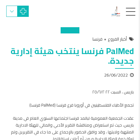
أخبار الفروع
فرنسا
PalMed فرنسا ينتخب هيئة إدارية
جديدة.
26/06/2022
باريس ، السبت ٢٥/٦/٢٠٢٢
تجمع الأطباء الفلسطينيين في أوروبا فرع فرنسا (PalMed فرنسا)
عقدت الجمعية العمومية لبالمد فرنسا اجتماعها السنوي العام في مدينة
باريس، حيث تم استعراض ومناقشة التقرير الأدبي والمالي للهيئة الادارية
المنتهية ولايتها ، وقد وافق الحضور بالإجماع على ما جاء في التقريرين وتم
تبرئة ذمة الهيئة الادارية و من ثَم أعلنت استقالتها.