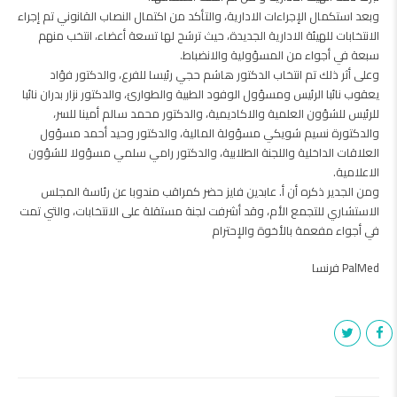
وبعد استكمال الإجراءات الادارية، والتأكد من اكتمال النصاب القانوني تم إجراء
الانتخابات للهيئة الادارية الجديدة، حيث ترشح لها تسعة أعضاء، انتخب منهم
سبعة في أجواء من المسؤولية والانضباط.
وعلى أثر ذلك تم انتخاب الدكتور هاشم حجي رئيسا للفرع، والدكتور فؤاد
يعقوب نائبا الرئيس ومسؤول الوفود الطبية والطوارئ، والدكتور نزار بدران نائبا
للرئيس للشؤون العلمية والاكاديمية، والدكتور محمد سالم أمينا للسر،
والدكتورة نسيم شويكي مسؤولة المالية، والدكتور وحيد أحمد مسؤول
العلاقات الداخلية واللجنة الطلابية، والدكتور رامي سلمي مسؤولا للشؤون
الاعلامية.
ومن الجدير ذكره أن أ. عابدين فايز حضر كمراقب مندوبا عن رئاسة المجلس
الاستشاري للتجمع الأم، وقد أشرفت لجنة مستقلة على الانتخابات، والتي تمت
في أجواء مفعمة بالأخوة والإحترام
PalMed فرنسا