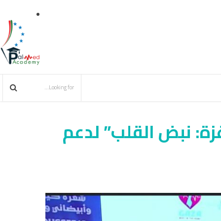
زة: نبض القلب” لدعم