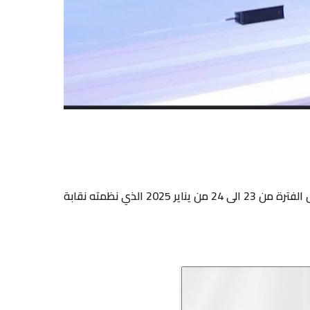
شارك تجمع أطباء فلسطينيين أوروبا، ممثلا برئيس التجمع د غادة ابو عيشة في مؤتمر “غزة: نبض القلب” المقام في عمان خلال الفترة من 23 الى 24 من يناير 2025 الذي نظمته نقابة