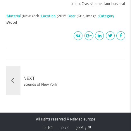
odio. Cras sit amet faucibus erat.
Material
New York
Location
2015
Year
Grid, Image
Category
Wood
NEXT
Sounds of New York
All rights reserved © PalMed europe
التبرع للتجمع
من نحن
إتصل بنا