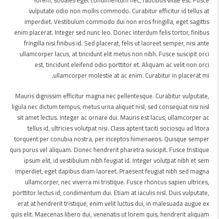
lorem, sodales eget condimentum nec, faucibus vitae est. Fusce
vulputate odio non mollis commodo. Curabitur efficitur id tellus at
imperdiet. Vestibulum commodo dui non eros fringilla, eget sagittis
enim placerat. Integer sed nunc leo. Donec interdum felis tortor, finibus
fringilla nisi finibus id. Sed placerat, felis ut laoreet semper, nisi ante
ullamcorper lacus, at tincidunt elit metus non nibh. Fusce suscipit orci
est, tincidunt eleifend odio porttitor et. Aliquam ac velit non orci
ullamcorper molestie at ac enim. Curabitur in placerat mi.
Mauris dignissim efficitur magna nec pellentesque. Curabitur vulputate,
ligula nec dictum tempus, metus urna aliquet nisl, sed consequat nisi nisl
sit amet lectus. Integer ac ornare dui. Mauris est lacus, ullamcorper ac
tellus id, ultricies volutpat nisi. Class aptent taciti sociosqu ad litora
torquent per conubia nostra, per inceptos himenaeos. Quisque semper
quis purus vel aliquam. Donec hendrerit pharetra suscipit. Fusce tristique
ipsum elit, id vestibulum nibh feugiat id. Integer volutpat nibh et sem
imperdiet, eget dapibus diam laoreet. Praesent feugiat nibh sed magna
ullamcorper, nec viverra mi tristique. Fusce rhoncus sapien ultrices,
porttitor lectus id, condimentum dui. Etiam at iaculis nisl. Duis vulputate,
erat at hendrerit tristique, enim velit luctus dui, in malesuada augue ex
quis elit. Maecenas libero dui, venenatis ut lorem quis, hendrerit aliquam