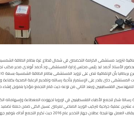
ه اتفاقية لتزويد مستشفى الكرامة التخصصي في شمال قطاع غزة بنظام الطاقة الشمسي
و
ت المستشفى حتى يقدر على الإستمرار بتأدية رسالته وتقديم الرعاية الصحية بكفاءة وف
للمهندسين الفلسطينيين ويعد الثاني من نوعه حيث قام التجمع مؤخرا بتمويل إنش
 رسالة شكر لتجمع الأطباء الفلسطينيين في اوروبا لجهوده المعطاءة وإسهاماته ا