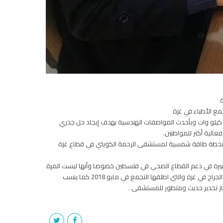
ة
قال د.رياض مشارقة رئيس تجمع الأطباء الفلسطينيين في أوروبا- فرع بريطانيا بأن الإتفاقية تنص على تزويد المستشفى بنظام الطاقة الشمسية بسعة ١٥ كيلو وات وبأحدث المواصفات الهندسية بهدف إيجاد حل جذري
عالية أكثر للمواطنين.
اء محطة طاقة شمسية لمستشفى الرحمة الكويتي في قطاع غزة
لكبيرة في دعم القطاع الصحي في فلسطين خصوصا وأنها ليست المرة
الأولى التي يقوم بها التجمع بدعم المستشفي حيث قام مؤخرا بإجراء عشرين عملية جراحية لتركيب الوريد الصناعي لمرضى غسيل الكلى ضمن حملة تضميد الجراح في غزة والتي اطلقها التجمع في مايو 2018 كما ينسب