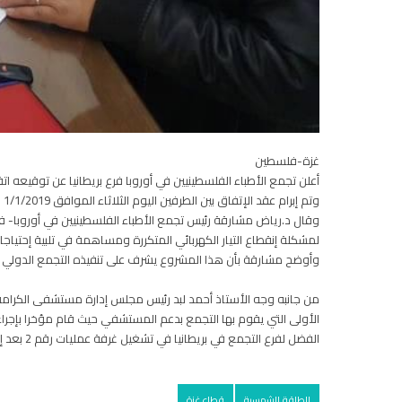
غزة-فلسطين
أعلن تجمع الأطباء الفلسطينيين في أوروبا فرع بريطانيا عن توقيع
وتم إبرام عقد الإتفاق بين الطرفين اليوم الثلاثاء الموافق 1/1/2019 بحضور الأستاذ أحمد لبد رئيس مجلس إدارة المستشفى ود.أحمد أبوندى مدير مكتب تجمع الأطباء في غزة
لمشكلة إنقطاع التيار الكهربائي المتكررة ومساهمة في تلبية إحتياجا
وأوضح مشارقة بأن هذا المشروع يشرف على تنفيذه التجمع الدولي 
من جانبه وجه الأستاذ أحمد لبد رئيس مجلس إدارة مستشفى الكرامة
الفضل لفرع التجمع في بريطانيا في تشغيل غرفة عمليات رقم 2 بعد إيقاف العمل بها نتيجة عطلان جهاز التخدير عام 2016 حيث تكرم التجمع آنذاك بتوفير جهاز تخدير حديث ومتطور للمستشفى .
الطاقة الشمسية
قطاع غزة