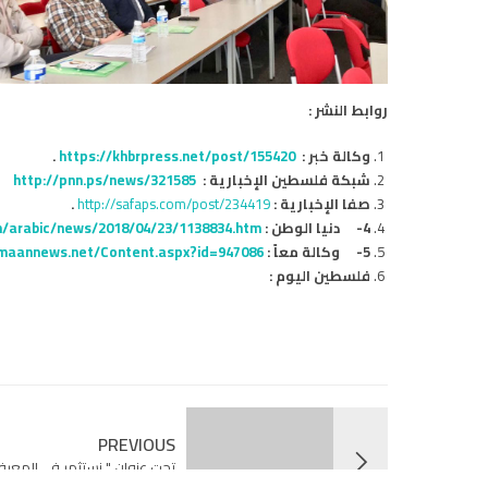
روابط النشر :
وكالة خبر :
https://khbrpress.net/post/155420
.
شبكة فلسطين الإخبارية :
http://pnn.ps/news/321585
صفا الإخبارية :
http://safaps.com/post/234419
.
4-
دنيا الوطن :
/arabic/news/2018/04/23/1138834.htm
5-
وكالة معاً :
maannews.net/Content.aspx?id=947086
فلسطين اليوم :
PREVIOUS
تحت عنوان " نستثمر في المعرف
في مدينة مانشستر