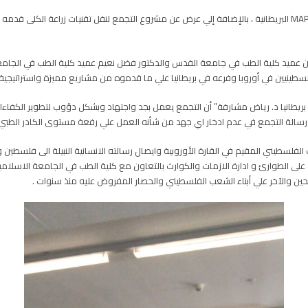
وتضمن المؤتمر عرض للأنشطة و المشاريع الطبية الخاصة بجمعية MAP البريطانية ، بالإضافة إلي عرض عن مشروع التجمع لن
دين عميد كلية الطب في جامعة القدس والدكتور فضل نعيم عميد كلية الطب في الجامعة
لسطينيين في أوروبا وفرعه في بريطانيا علي ما قدموه من مشاريع مميزة واستراتيجي
ريطانيا د. رياض مشارقة” أن التجمع يعمل بجد واجتهاد وبشكل دؤوب لتطوير الكفاءات ا
 رسالة التجمع في عدم ادخار اي جهد من شأنه العمل علي رفعة مستوى الكادر الطبي ال
فلسطيني المقيم في القارة الأوروبية وايصال رسالته الانسانية النبيلة الى فلسطين 
ب على الطوارئ و ادارة الازمات والكوارث بالتعاون مع كلية الطب في الجامعة الاسلامي
لحين والآخر علي أبناء الشعب الفلسطيني والحصار المفروض عليه منذ سنوات .