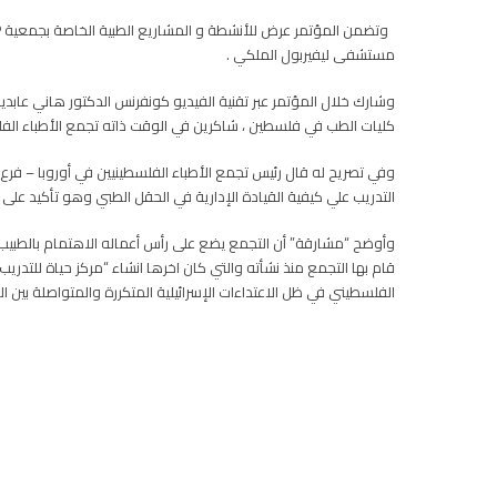
مستشفى ليفيربول الملكي .
وشارك خلال المؤتمر عبر تقنية الفيديو كونفرنس الدكتور هاني عاب
كليات الطب في فلسطين ، شاكرين في الوقت ذاته تجمع الأطباء الف
وفي تصريح له قال رئيس تجمع الأطباء الفلسطينيين في أوروبا – فرع ب
التدريب علي كيفية القيادة الإدارية في الحقل الطبي وهو تأكيد على
وأوضح “مشارقة” أن التجمع يضع على رأس أعماله الاهتمام بالطبيب ال
قام بها التجمع منذ نشأته والتي كان اخرها انشاء “مركز حياة للتدري
الفلسطيني في ظل الاعتداءات الإسرائيلية المتكررة والمتواصلة بين ا