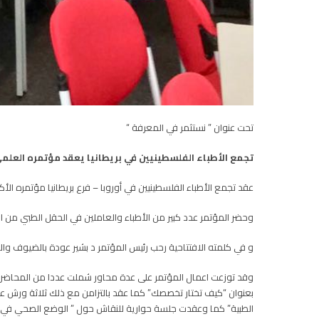
تحت عنوان ” نستثمر في المعرفة “
تجمع الأطباء الفلسطينيين في بريطانيا يعقد مؤتمره العلم
عقد تجمع الأطباء الفلسطينيين في أوروبا – فرع بريطانيا مؤتمره ال
وحضر المؤتمر عدد كبير من الأطباء والعاملين في الحقل الطبي من ال
و في كلمته الافتتاحية رحب رئيس المؤتمر د بشير عودة بالضيوف والم
وقد توزعت اعمال المؤتمر على عدة محاور شملت عددا من المحاضرات
بعنوان “كيف تختار تخصصك” كما عقد بالتزامن مع ذلك ثلاثة ورش عمل
الطبية” كما وعقدت جلسة حوارية للنقاش حول ” الوضع الصحي في