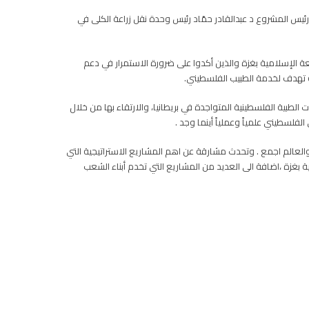
قل تقنيات زراعة الكلى قدمه رئيس المشروع د عبدالقادر حمّاد رئيس وحدة نقل زراعة الكلى في
 الإسلامية بغزة والذين أكدوا على ضرورة الاستمرار في دعم
ة تهدف لخدمة الطبيب الفلسطيني.
لطبية الفلسطينية المتواجدة في بريطانيا، والارتقاء بها من خلال
فلسطيني علمياً وعملياً أينما وجد .
والعالم اجمع . وتحدث مشارقة عن اهم المشاريع الاستراتيجية التي
ة بغزة ،اضافة الى العديد من المشاريع التي تخدم أبناء الشعب