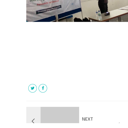
NEXT
صي ألماني يصل إلي فلسطين