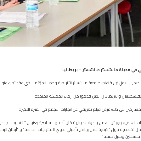
ي في مدينة مانشستر مانشستر – بريطانيا
أكاديمي الاول في قاعات جامعة مانشستر التاريخية وحضر المؤتمر الذي عقد تحت عنوان
فلسطينيين والبريطانيين الذين قدموا من ارجاء المملكة المتحدة
شاركين تلى ذلك عرض فيلم تعريفي عن انجازات التجمع في الفترة الاخيرة .
 العلمية وورش العمل وندوات حوارية كان أهمها محاضرة بعنوان ” التدريب الجراحي
 تخصصية حول “كيفية عمل برنامج تأهيلي لذوي الاحتياجات الخاصة” و “أركان البحث و
 فلسطين وسبل دعمه “.