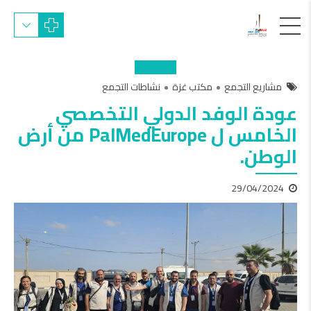
مشاريع التجمع
مكتب غزة
نشاطات التجمع
عودة الوفد الدولي التخصصي
الخامس ل PalMedEurope من أرض
الوطن.
29/04/2024