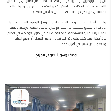
في إنجاح ووصول الوفد والأدوية والمعدات الطبية من المتبرعين والداعمين
للأنشطة PalMedEurope . والشكر الخاص لمكتب التجمع في غزة والزملاء
المتفانيين من الكوادر الطبية العاملة في مشافي القطاع.
والشكر أيضا لمؤسسة رحمة الدولية التي تم إرسال الوفود بالشراكة معها
.ونأكّد أن التجمع سيستمر في تجهيز وإرسال الوفود الطبية ، وإعداد وتنفيذ
المشاريع الإغاثية المستدامة لدعم القطاع الصحي حتى تعود مشافي قطاع
غزة أفضل مما كانت عليه بإذن الله تعالى . داعين المولى أن يرفع الظلم
والعدوان عن شعبنا في أقرب وقت.
ومعًا وسوياً نداوي الجراح.