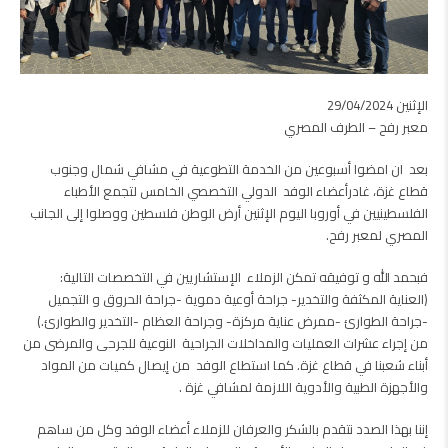
الإثنين 29/04/2024
معبر رفح – الطرف المصري
بعد ان امضوا أسبوعين من الخدمة التطوعية في مشافي شمال وجنوب
قطاع غزة، غادرأعضاء الوفد الدولي التخصصي الخامس لتجمع الأطباء
الفلسطينيين في أوروبا اليوم الإثنين أرض الوطن فلسطين ووصلوا إلى الجانب
المصري لمعبر رفح.
فبحمد الله و توفيقه تمكن الزملاء الإستشاريين في التخصصات التالية:
(العناية المكثفة والتخدير- جراحة أوعية دموية -جراحة الحروق و التجميل
-جراحة الطوارئ -ممرض عناية مركزة- وجراحة العظام -التخدير والطوارئ.)
من إجراء عشرات العمليات والمداخلات الجراحية النوعية للجرحى والمرضى من
أبناء شعبنا في قطاع غزة. كما استطاع الوفد من إيصال كميات من المواد
والأجهزة الطبية والأدوية اللازمة لمشافي غزة .
إننا بهذا الصدد نتقدم بالشكر والعرفان للزملاء أعضاء الوفد وكل من ساهم