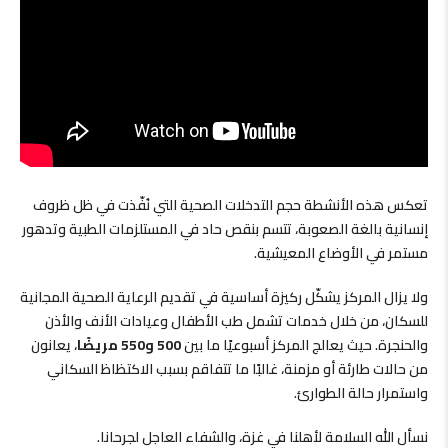
تعكس هذه الأنشطة حجم التدخلات الصحية التي نُفّذت في ظل ظروف
إنسانية بالغة الصعوبة، تتسم بنقص حاد في المستلزمات الطبية وتدهور
مستمر في الأوضاع المعيشية.
ولا يزال المركز يشكّل ركيزة أساسية في تقديم الرعاية الصحية المجانية
للسكان، من خلال خدمات تشمل طب الأطفال وعيادات الأنف والأذن
والحنجرة. حيث يعالج المركز أسبوعيًا ما بين
500 و550 مريضًا
، يعانون
من حالات طارئة أو مزمنة، غالبًا ما تتفاقم بسبب الاكتظاظ السكاني
واستمرار حالة الطوارئ.
نسأل الله السلامة لأهلنا في غزة، والشفاء العاجل لجرحانا.