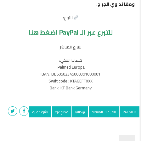
ومعًا نداوي الجراح.
للتبرع:
للتبرع عبر الـ PayPal اضغط هنا
للتبرع المباشر
حسابنا البنكي:
Palmed Europa:
IBAN: DE50502345000391090001
Swift code : KTAGEFFXXX
Bank: KT Bank Germany
PALMED
العيادات المتنقلة
بريطانيا
قطاع غزة
نشرة دورية