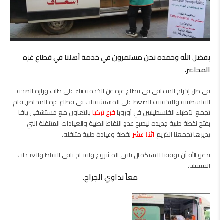
بفضل الله وحمده نحن مستمرون في خدمة أهلنا في قطاع غزه
المحاصر.
في ظل إخراج المشافي في قطاع غزة عن الخدمة بناء على طلب وزارة الصحة
الفلسطينية وللتخفيف الضغط على المستشفيات في قطاع غزة المحاصر, قام
تجمع الأطباء الفلسطينيين في أوروبا
فرع تركيا
بالتعاون مع مستشفى يافا
بفتح نقطة طبية جديده ليصبح عددٍ النقاط الطبية والعيادات المتنقلة التي
يديرها تجمعنا الكريم
اثنا عشر
نقطة وعيادة طبية متنقله.
ندعو الله أن يوفقنا لاستكمال باقي المشروع وافتتاح باقي النقاط والعيادات
المتنقلة.
معاَ نداوي الجراح.