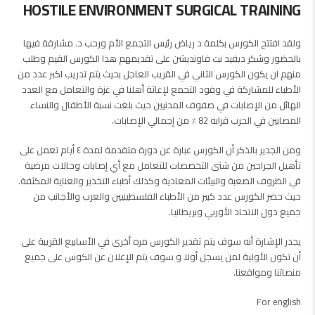
HOSTILE ENVIRONMENT SURGICAL TRAINING
ولقد افتتح الكورس بكلمة د رياض رئيس التجمع الأم ورحب د. مشارقة فيها
بالحضور وشكر ديفيد نت فاونديشن على تقديمهم هذا الكورس القيم وطلب
منهم ان يكون الكورس الثاني في القريب العاجل بحيث يتم تدريب اكبر عدد من
الأطباء للمشاركة في وفود التجمع لإغاثة أهلنا في غزة والتعامل مع العدد
الهائل من الإصابات في صفوف المدنيين حيث بلغت نسبة الأطفال والنساء
المصابين في الحرب قرابه 82 ٪ من إجمالي الإصابات.
ومن الجدير بالذكر أن الكورس عبارة عن دورة متقدمة لمدة ٤ أيام تعمل على
تأهيل الجراحين من شتى التخصصات للتعامل مع أي إصابات وحالات مرضية
في الظروف الصعبة والبيئات المعادية وكذلك أطباء التخدير والعناية المكثفة.
حيث حضر الكورس عدد كبير من الأطباء الفلسطينيين والعرب والأجانب من
جميع دول الاتحاد الأوربي وبريطانيا.
يجدر الإشارة أنه سوف يتم تقدير الكورس مره أخرى في الأسابيع القريبة على
أن تكون الأولية لمن يسجل أولا و سوف يتم الإعلان عن الكوس على جميع
منصاتنا ومواقعنا.
For english