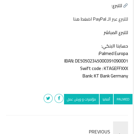
للتبرع:
للتبرع عبر الـ PayPal اضغط هنا
للتبرع المباشر
حسابنا البنكي:
Palmed Europa:
IBAN: DE50502345000391090001
Swift code : KTAGEFFXXX
Bank: KT Bank Germany
PALMED
ألمانيا
مؤتمرات و ورش عمل
PREVIOUS