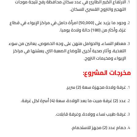
الارتفاع الكبير الطارئ في عدد سكان محافظة رفح نتيجة موجات
التهجير والنزوح القسري للسكان.
وجود ما يزيد على (50,000) امرأة حامل في مراكز الإيواء في قطاع
غزة، وأكثر من (180) حالة ولادة يوميا.
معظم النساء، والحوامل منهن على وجه الخصوص، يعانين من سوء
التغذية، وآثار صحية أخرى للأوضاع الصعبة التي يعشنها في مراكز
الإيواء ومخيمات النزوح.
مخرجات المشروع:
غرفة ولادة مجهزة سعة (2) سرير.
عدد (2) غرفة مبيت ما بعد الولادة، سعة (4) أسرة لكل غرفة.
غرفة طبيب نساء وولادة، وغرفة قابلات.
حمام عدد (2) مجهز للاستحمام.