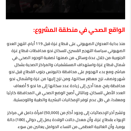
الواقع الصحي في منطقة المشروع:
منذ بداية العدوان الصهيوني على قطاع غزة قبل 119 أيام، انتهج العدو
الصهيوني سياسة التهجير القسري للسكان نحو محافظات قطاع غزة
الجنوبية من خلال عدة وسائل، من ضمنها تصفية الوجود الصحي في
شمال قطاع غزة واستهداف المستشفيات والمراكز الصحية بشكل
مباشر، ومع بدء الهجوم على محافظة خانيونس جنوب القطاع قبل نحو
شهر ونصف، نزح معظم سكانها، ومن نزح إليها من غزة والشمال، نحو
محافظة رفح، مما أدى إلى زيادة عدد سكانها إلى ما نحو 5 أضعاف
العدد الأصلي للسكان، وبالتالي أصبح الوضع الصحي في المحافظة كارثيا
ومعقدا، في ظل عدم توفر الإمكانيات البشرية والطبية واللوجستية.
وتشير آخر الإحصائيات إلى وجود أكثر من (50,000) امرأة حامل في مراكز
الإيواء بقطاع غزة، وأن معدل حالات الولادة يصل إلى حوالي (180) حالة
يوميا، وأن الغالبية العظمى من النساء الحوامل يعانين من سوء