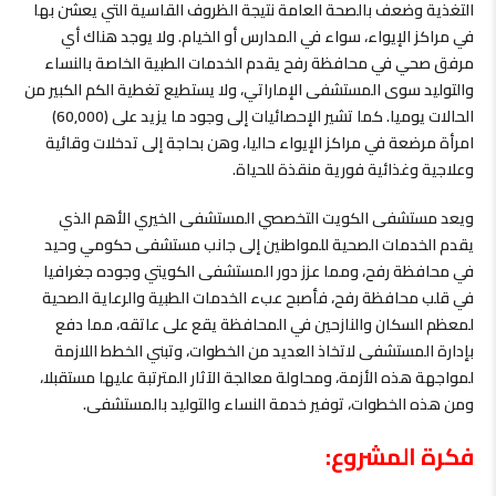
التغذية وضعف بالصحة العامة نتيجة الظروف القاسية التي يعشن بها
في مراكز الإيواء، سواء في المدارس أو الخيام. ولا يوجد هناك أي
مرفق صحي في محافظة رفح يقدم الخدمات الطبية الخاصة بالنساء
والتوليد سوى المستشفى الإماراتي، ولا يستطيع تغطية الكم الكبير من
الحالات يوميا. كما تشير الإحصائيات إلى وجود ما يزيد على (60,000)
امرأة مرضعة في مراكز الإيواء حاليا، وهن بحاجة إلى تدخلات وقائية
وعلاجية وغذائية فورية منقذة للحياة.
ويعد مستشفى الكويت التخصصي المستشفى الخيري الأهم الذي
يقدم الخدمات الصحية للمواطنين إلى جانب مستشفى حكومي وحيد
في محافظة رفح، ومما عزز دور المستشفى الكويتي وجوده جغرافيا
في قلب محافظة رفح، فأصبح عبء الخدمات الطبية والرعاية الصحية
لمعظم السكان والنازحين في المحافظة يقع على عاتقه، مما دفع
بإدارة المستشفى لاتخاذ العديد من الخطوات، وتبني الخطط اللازمة
لمواجهة هذه الأزمة، ومحاولة معالجة الآثار المترتبة عليها مستقبلا،
ومن هذه الخطوات، توفير خدمة النساء والتوليد بالمستشفى.
فكرة المشروع: