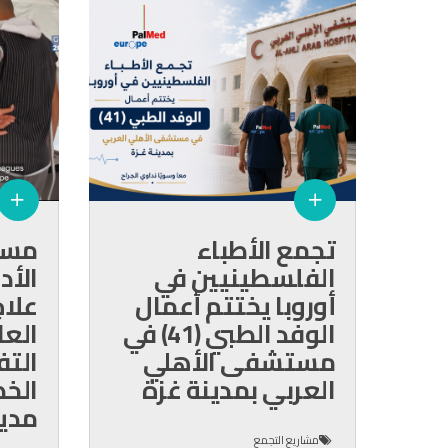
تجمع الأطباء
مست
الفلسطينيين في
الأد
أوروبا يختتم أعمال
علاج
الوفد الطبي (41) في
العا
مستشفى الأهلي
التف
العربي بمدينة غزة
الخط
مدين
مشاريع التجمع