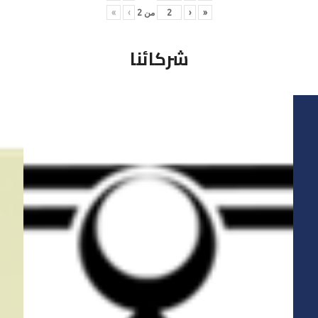
«
‹
من
2
›
»
شركائنا