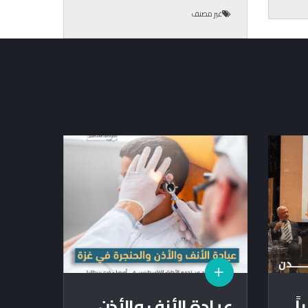
غير مصنف
ً
عيادة الأنف والأذن