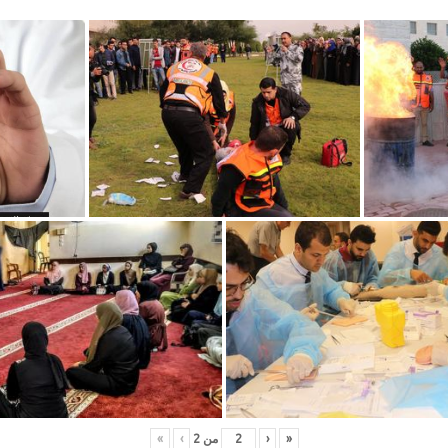
«
‹
من
2
›
»