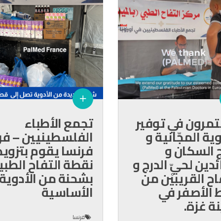
مرون في توفير
تجمع الأطباء
وية المجّانية و
الفلسطينيين – فر
 السكان و
فرنسا يقوم بتزويد
ئدين لحيّ الدرج و
نقطة التفاح الطبي
اح القريبيْن من
بشحنة من الأدوية
 الأصفر في
الأساسية
ة غزة.
فرنسا