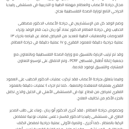
مجال جراحة الأعصاب والعظام مهمته الطبية و التدريبية في مستشفى رفيديا
الجراحي التابع لوزارة الصحة الفلسطينية بنجاح.
وضم الوفد كل من الإستشاريين في جراحة الأعصاب الدكتور مصطفى
الخطيب وفي جراحة العظام الدكتور عماد أبو ريان حيث قام الوفد بإجراء
الفحوصات والمعاينات الطبية للعديد من المرضى فضلا عن قيامه باجراء ١٣
عملية جراحية دقيقة للعمود الفقري و ١٧ عملية دقيقة في جراحة العظام.
وقد تم ترتيب الزيارة بالتنسيق مع وزارة الصحة الفلسطينية وبالتعاون مع
جمعية إغاثة أطفال فلسطين PCRF ، وتم الاتفاق على توسيع التعاون
المشترك والتنسيق لوفود قادمة.
وفيما يتعلق بجراحة الأعصاب فقد تركزت عمليات الدكتور الخطيب على العمود
الفقري بعملياته المعقدة والصعبة ، كما تم اجراء ٤ عمليات دقيقة بالعمود
الفقري لمرضى من قطاع غزة في المستشفى الأهلي في الخليل والذي تكفل
بالجزء الأكبر من تكاليف العلاج.
وبخصوص جراحة العظام ، فقد أجرى الدكتور أبو ريان ، وبناء على طلب المدير
الطبي في مستشفى رفيديا الدكتور قاسم دغلس عمليات نوعية لمفاصل
الركبة بالمنظار ، كما أجرى ، وللمرة الأولى عملية جراحية لمفصل الكتف