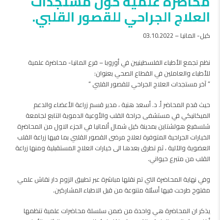
محاضرة علمية حول مستجدات
العلاج الجراحي للقصور القلبي.
كيل- المانيا – 03.10.2022
نظم تجمع الأطباء الفلسطينيين في أوروبا – فرع المانيا- محاضرة علمية
للأطباء والعاملين في القطاع الصحي بعنوان:
حيث قدم المحاضر أ. د. أسعد هنية ، مدير قسم زراعة الأعضاء والدعم
الميكانيكي في مستشفى جراحة القلب والأوعية الدموية التابع لجامعة
شلسفيغ هولشتاين بمدينة كيل شمال ألمانيا في الجزء الاول من المحاضرة
الخيارات الجراحية المتوفرة لعلاج مرضى القصور القلبي بما فيها زراعة القلب
العضوية والآلية ، ثم تطرق بعدها الى خيارات العلاج المستقبلية ومنها زراعة
القلب من متبرع حيواني.
وفي نهاية المحاضرة التي تم نقلها مباشرة عبر تطبيق الزوم دار نقاش علمي
مفتوح طرحت فيها أسئلة متنوعة من قبل الاطباء المشاركين.
يذكر ان المحاضرة هي واحدة من ضمن سلسلة محاضرات علمية تنظمها