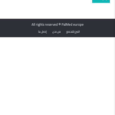
All rights reserved © PalMed europe
التبرع للتجمع
من نحن
إتصل بنا