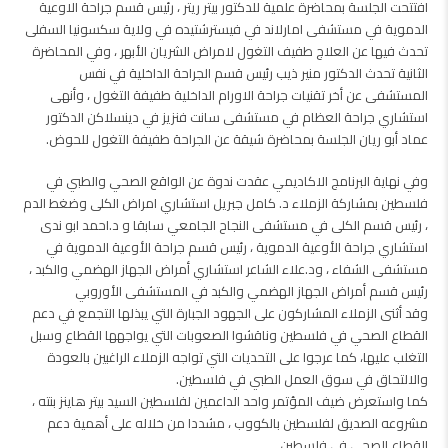
افتتحت الجلسة بمحاضرة علمية للدكتور بيتر ريتر ، رئيس قسم جراحة الاوعية
الدموية في مستشفى امارلاند في فيسترشتيده في ولاية سكسونيا السفلى
تحدث فيها عن العلاج طفيف التغول لامراض الشريان الأبهر ، وفي المحاضرة
الثانية تحدث الدكتور منير ذيب رئيس قسم الجراحة الداخلية في نفس
المستشفى عن أخر تقنيات جراحة الاورام الداخلية طفيفة التغول ، وأنهى
استشاري جراحة العظام في مستشفى سانت فنزيز في دينسلاكن الدكتور
عماد أبو ريان الجلسة بمحاضرة شيقة عن الجراحة طفيفة التغول للحوض.
وفي نهاية البرنامج الاكاديمي عقدت ندوة عن الواقع الصحي والطبي في
فلسطين بمشاركة الزملاء د. كامل جبريل استشاري امراض الكلى وضغط الدم
، رئيس قسم الكلى في مستشفى النجاح الجامعي سابقا و د.احمد ابو ندى
استشاري جراحة الأوعية الدموية ، رئيس قسم جراحة الأوعية الدموية في
مستشفى الشفاء ، ود.علاء الشاعر استشاري أمراض الجهاز الهضمي والكبد ،
رئيس قسم أمراض الجهاز الهضمي والكبد في المستشفى الأوروبي
وقد أثنى الزملاء المشاركون على الجهود الجبارة التي يبذلها التجمع في دعم
القطاع الصحي في فلسطين وناقشوا الصعوبات التي يواجهها القطاع وسبل
التغلب عليها، كما عرجوا على التحديات التي تواجه الزملاء الراغبين بالعودة
والالتحاق في سوق العمل الطبي في فلسطين.
كما واستعرض ضيف المؤتمر واحد الداعمين لفلسطين السيد بيتر هاينز بنته ،
مشروعه الصديق لفلسطين بالكووب ، مشددا من خلاله على أهمية دعم
القطاع الصحي في فلسطين.