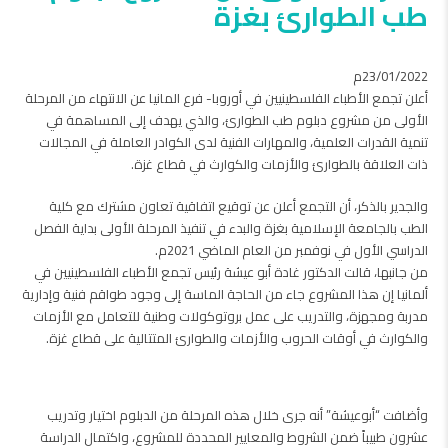
طب الطوارئ بغزة
23/01/2022م
أعلن تجمع الأطباء الفلسطينيين في أوروبا- فرع المانيا عن الانتهاء من المرحلة
الأولى من مشروع دبلوم طب الطوارئ، والذي يهدف إلى المساهمة في
تنمية القدرات العلمية، والمهارات الفنية لدى الكوادر العاملة في المجالات
ذات العلاقة بالطوارئ والأزمات والكوارث في قطاع غزة.
والجدير بالذكر، أن التجمع أعلن عن توقيع اتفاقية تعاون مشترك مع كلية
الطب بالجامعة الإسلامية بغزة والبدء في تنفيذ المرحلة الأولى بداية الفصل
الدراسي الأول في نوفمبر من العام الماضي 2021م.
من جانبها، قالت الدكتور غادة أبو عيشة رئيس تجمع الأطباء الفلسطينيين في
ألمانيا إن هذا المشروع جاء من الحاجة الماسة إلى وجود طواقم فنية وإدارية
مدربة ومجهزة، والتدريب على عمل بروتوكولات وطنية للتعامل مع الأزمات
والكوارث في أوقات الحروب والأزمات والطوارئ المتتالية على قطاع غزة.
وأضافت “أبوعيشة” أنه جرى خلال هذه المرحلة من الدبلوم اختيار وتدريب
عشرون طبيباً ضمن الشروط والمعايير المحددة للمشروع، واكتمال الدراسة