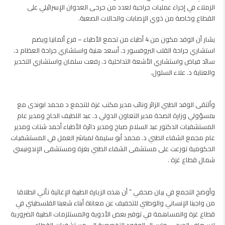
الزملاء في إجراء عمليات جراحية لعدد من جرحى العدوان الإسرائيلي على
القطاع وخاصة من ذوي الإصابات والحالات الصعبة.
يشار أن الوفد مكون من 4 أطباء من تجمع الأطباء – فرع ألمانيا ويضم
استشاري جراحة القلب البروفسور د. أسعد هنية واستشاري جراحة العظام د.
سائد فياض واستشاري الأشعة التداخلية د. رفعت سلمان واستشاري التخدير
والعناية د. علاء السلول.
وألتقى الوفد الطبي الزائر ونائب مدير مكتب غزة للتجمع د محمد ابوندى مع
بمسؤولي وزارة الصحة مدير التعاون الدولي د. عبد اللطيف الحاج ومدير عام
المستشفيات الدكتور عبد السلام صباح ومدير دائرة الأطباء أحمد شتات ومدير
عام مجمع الشفاء الطبي د. محمد أبو سليمة لمباشر العمل في المستشفيات
الحكومية توزعت على مستشفى الشفاء الطبي بغزة ومستشفى الإندونيسي
شمال قطاع غزة .
وأوضح التجمع في بيان صحفي ” أن هذه الزيارة الطبية الإغاثية تأتي انطلاقا
من واجبنا الإنساني والوطني للتخفيف عن معاناة أبناء شعبنا الفلسطيني في
قطاع غزة والمساهمة في توفير بعض الأدوية والمستلزمات الطبية الضرورية