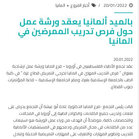
20/01/2022
أخبار الفروع
المانيا
بالميد ألمانيا يعقد ورشة عمل
حول فرص تدريب الممرضين في
المانيا
20.01.2022
عقد تجمع الأطباء الفلسطينيين في أوروبا – فرع المانيا ورشة عمل ارشادية
بعنوان ” فرص التدريب المهني في المانيا لخرجي التمريض قطاع غزة ” في كلية
الطب بالجامعة الإسلامية بغزة، ومقر الجامعة الإسلامية – قاعة المؤتمرات
جنوب القطاع.
قالت رئيس التجمع -فرع المانيا الدكتورة غادة أبو عيشة أن التجمع يحرص على
ابتعاث وتدريب جميع الكفاءات والكوادر الطبية إلى أوروبا في المجالات
والتخصصات كافة، موضحةً أن الهدف من وراء عمل الورشة هو استيعاب
عدد من الكفاءات في مجال التمريض ودمجهم في المستشفيات الألمانية
للتدريب وتطوير المهارات والتعرف على المهارات التمريضية الحديثة وتبادل