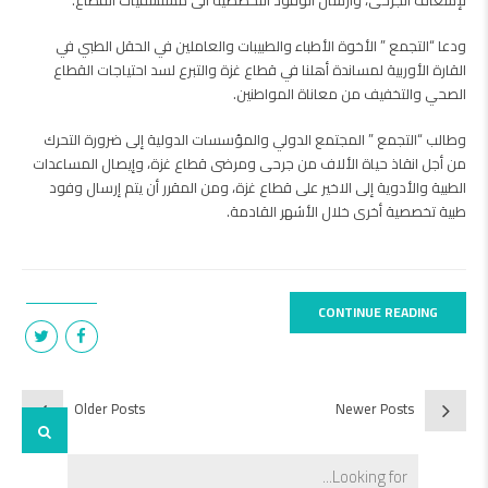
لإسعاف الجرحى، وارسال الوفود التخصصية الى مستشفيات القطاع.
ودعا “التجمع ” الأخوة الأطباء والطبيبات والعاملين في الحقل الطبي في
القارة الأوربية لمساندة أهلنا في قطاع غزة والتبرع لسد احتياجات القطاع
الصحي والتخفيف من معاناة المواطنين.
وطالب “التجمع ” المجتمع الدولي والمؤسسات الدولية إلى ضرورة التحرك
من أجل انقاذ حياة الألاف من جرحى ومرضى قطاع غزة، وإيصال المساعدات
الطبية والأدوية إلى الاخير على قطاع غزة، ومن المقرر أن يتم إرسال وفود
طبية تخصصية أخرى خلال الأشهر القادمة.
CONTINUE READING
Older Posts
Newer Posts