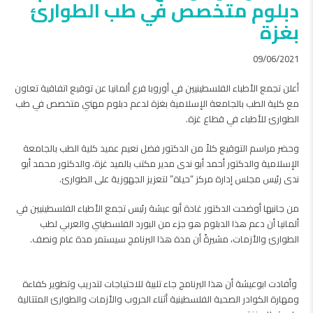
دبلوم متخصص في طب الطوارئ
بغزة
09/06/2021
أعلن تجمع الأطباء الفلسطينيين في أوروبا فرع ألمانيا عن توقيع اتفاقية تعاون
مع كلية الطب بالجامعة الإسلامية بغزة لدعم دبلوم مهني متخصص في طب
الطوارئ للأطباء في قطاع غزة.
وحضر مراسم التوقيع كلاً من الدكتور فضل نعيم عميد كلية الطب بالجامعة
الإسلامية والدكتور أحمد أبو ندى مدير مكتب بالميد غزة، والدكتور محمد أبو
ندى رئيس مجلس إدارة مركز “حياة” لتعزيز الجهوزية على الطوارئ.
من جانبها أوضحت الدكتور غادة أبو عيشة رئيس تجمع الأطباء الفلسطينيين في
ألمانيا أن دعم هذا الدبلوم هو جزء من البورد الفلسطيني والعربي لطب
الطوارئ والأزمات، مشيرةً أن مدة هذا البرنامج سيستمر مدة عام ونصف.
وأفادت ابوعيشة أن هذا البرنامج جاء تلبية للاحتياجات لتدريب وتطوير كفاءة
ومهارة الكوادر الصحية الفلسطينية أثناء الحروب والأزمات والطوارئ المتتالية