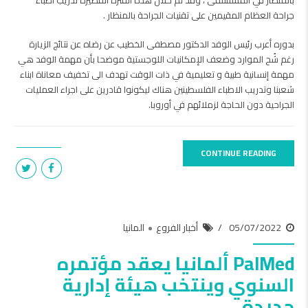
بالمنظار في المستشفى ، وقد تم خلال هذه الفترة القصيرة تدريب أطباء
جراحة العظام المقيمين على تقنيات الجراحة بالمنظار .
بدوره أعرب رئيس الوفد الدكتور مصطفى الخطيب عن رضاه عن نتائج الزيارة
رغم شُح الموارد وضعف الإمكانيات اللوجستية موضحا بأن مهمة الوفد هي
مهمة إنسانية طبية و تعليمية في ذات الوقت تهدف الى تخفيف معاناة ابناء
شعبنا وتدريب الاطباء الفلسطينين هناك ليكونوا قادرين على اجراء العمليات
الجراحية دون الحاجة لزملائهم في أوروبا.
CONTINUE READING
05/07/2022
أخبار الفروع
المانيا
PalMed ألمانيا يعقد مؤتمره
السنوي وينتخب هيئة إدارية
جديدة.