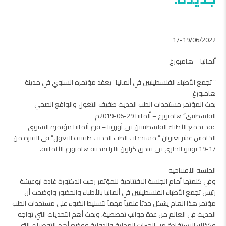
17-19/06/2022
ألمانيا – هامبورغ
” تجمع الأطباء الفلسطينيين في ألمانيا” يعقد مؤتمره السنوي في مدينة
هامبورغ
بحث المؤتمر مستجدات الطب الحديث طفيف التغول والواقع الصحي
الفلسطيني” هامبورغ – ألمانيا 29-06-2019م
عقد تجمع الأطباء الفلسطينيين في أوروبا – فرع ألمانيا مؤتمره السنوي
الخامس عشر بعنوان “ مستجدات الطب الحديث طفيف التغول“ في الفترة من
17-19 يونيو الجاري في فندق كراون بلازا بمدينة هامبورغ الألمانية.
الجلسة الافتتاحية
وفي كلمتها أمام الجلسة الافتتاحية للمؤتمر رحبت الدكتورة غادة ابوعيشة
رئيس تجمع الأطباء الفلسطينيين في ألمانيا بالأطباء والحضور واوضحت أن
مؤتمر هذا العام يشكل حدثاً علمياً مهماً لتسليط الضوء على مستجدات الطب
الحديث في العالم من عدة جوانب تخصصية، وبحث أهم التحديات التي تواجه
وكذلك الاستفادة من الخبرات المحلية والدولية ووضع أهم التوصيات التي