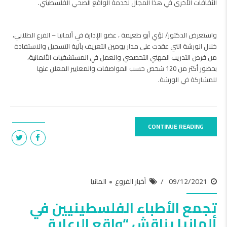
الثقافات الأخرى في هذا المجال لخدمة الواقع الصحي الفلسطيني.
واستعرض الدكتور/ لؤي أبو طعيمة ، عضو الإدارة في ألمانيا – الفرع الطلابي،
خلال الورشة التي عقدت على مدار يومين التعريف بآلية التسجيل والاستفادة
من فرص التدريب المهني التخصصي والعمل في المستشفيات الألمانية،
بحضور أكثر من 120 شخص حسب المواصفات والمعايير المعلن عنها
للمشاركة في الورشة.
CONTINUE READING
09/12/2021
أخبار الفروع
المانيا
تجمع الأطباء الفلسطينيين في
ألمانيا يناقش “واقع الرعاية