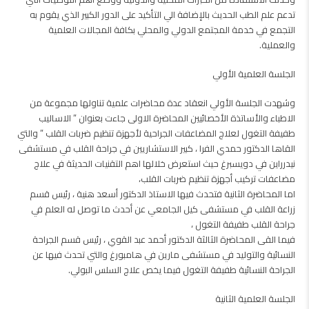
تدعم علم الطب الحديث بالإضافة الي التأكيد على الدور الكبير الذي يقوم به
التجمع في خدمة المجتمع الدولي والمحلي بكافة المجالات العلمية
والعملية.
الجلسة العلمية الأولي
وشهدت الجلسة الأولي انعقاد عدة محاضرات علمية تناولها مجموعة من
الاطباء والأساتذة الأخصائيين المحاضرة الاولى جاءت بعنوان ” الاساليب
طفيفة التغول لعلاج المضاعفات الجراحية لأجهزة تنظيم ضربات القلب ” والتي
القاها الدكتور حمدي الفرا ، كبير الاستشاريين في جراحة القلب في مستشفى
نيدرراين في دويسبرغ حيث استعرض خلالها اهم التقنيات الحديثة في علاج
مضاعفات تركيب أجهزة تنظيم ضربات القلب،
اما المحاضرة الثانية فتحدث فيها الاستاذ الدكتور أسعد هنية ، رئيس قسم
زراعة القلب في مستشفى كيل الجامعي عن أحدث ما توصل له العلم في
جراحة القلب طفيفة التغول ،
فيما القى المحاضرة الثالثة الدكتور أحمد عبد القوي ، رئيس قسم الجراحة
النسائية والتوليد في مستشفى مارين في هامبورغ والتي تحدث فيها عن
الجراحة النسائية طفيفة التغول فيما يخص علاج السلس البولي.
الجلسة العلمية الثانية