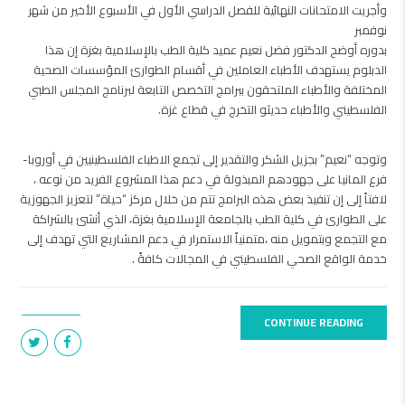
وأجريت الامتحانات النهائية للفصل الدراسي الأول في الأسبوع الأخير من شهر
نوفمبر
بدوره أوضح الدكتور فضل نعيم عميد كلية الطب بالإسلامية بغزة إن هذا
الدبلوم يستهدف الأطباء العاملين في أقسام الطوارئ المؤسسات الصحية
المختلفة والأطباء الملتحقون ببرامج التخصص التابعة لبرنامج المجلس الطبي
الفلسطيني والأطباء حديثو التخرج في قطاع غزة.
وتوجه “نعيم” بجزيل الشكر والتقدير إلى تجمع الاطباء الفلسطينيين في أوروبا-
فرع المانيا على جهودهم المبذولة في دعم هذا المشروع الفريد من نوعه ،
لافتاً إلى إن تنفيذ بعض هذه البرامج تتم من خلال مركز “حياة” لتعزيز الجهوزية
على الطوارئ في كلية الطب بالجامعة الإسلامية بغزة، الذي أنشئ بالشراكة
مع التجمع وبتمويل منه ،متمنياً الاستمرار في دعم المشاريع التي تهدف إلى
خدمة الواقع الصحي الفلسطيني في المجالات كافةً .
CONTINUE READING