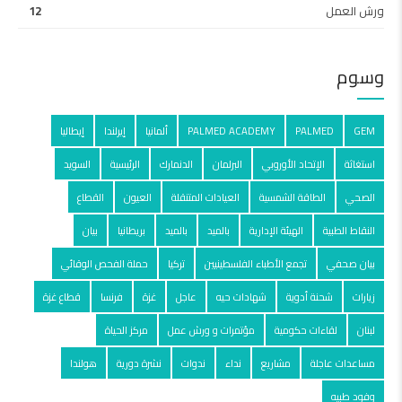
ورش العمل
12
وسوم
GEM
PALMED
PALMED ACADEMY
ألمانيا
إيرلندا
إيطاليا
استغاثة
الإتحاد الأوروبي
البرلمان
الدنمارك
الرئيسية
السويد
الصحي
الطاقة الشمسية
العيادات المتنقلة
العيون
القطاع
النقاط الطبية
الهيئة الإدارية
بالميد
بالمید
بريطانيا
بيان
بيان صحفي
تجمع الأطباء الفلسطينيين
تركيا
حملة الفحص الوقائي
زيارات
شحنة أدوية
شهادات حيه
عاجل
غزة
فرنسا
قطاع غزة
لبنان
لقاءات حكومية
مؤتمرات و ورش عمل
مركز الحياة
مساعدات عاجلة
مشاريع
نداء
ندوات
نشرة دورية
هولندا
وفود طبيه