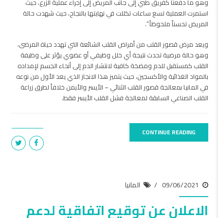
وهو ما دفعنا كفريق طبي إلى جانب المريض إلى إجراء عملية الزرع، حيث
استمرت العملية تسع ساعات تكللت في نهايتها بالنجاح، حيث شهدت حالة
المريض تحسناً ملحوظاً “.
ويعد مرض قصور القلب من أمراض القلب الشائعة التي تهدد حياة المرضى،
وهو حالة مرضية تحدث نتيجة ‫أي خلل وظيفي أو عضوي يؤثر على وظيفة
القلب كمستقبل للدم ومضخة كافية ‫لانتشار الدم إلى أنحاء الجسم لإمداده
بالمواد الغذائية والأكسجين، حيث يتميز هذا الانجاز الذي يعد الأول من نوعه
في المانيا بمعالجة قصور القلب الثنائي – الأيسر والأيمن خلافاً لطرق زراعة
القلب الصناعي السابقة لمعالجة فشل القلب الأيسر فقط.
CONTINUE READING
09/06/2021
المانيا
الاعلان عن توقيع اتفاقية لدعم