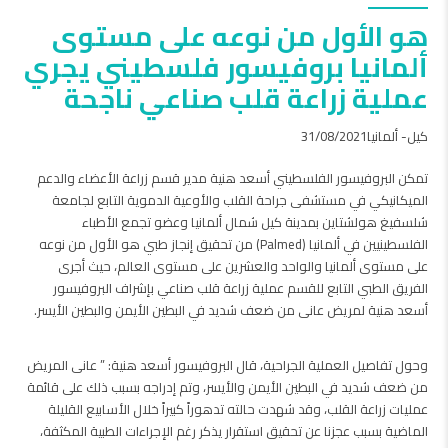
هو الأول من نوعه على مستوى
ألمانيا بروفيسور فلسطيني يجري
عملية زراعة قلب صناعي ناجحة
كيل- ألمانيا31/08/2021
تمكن البروفيسور الفلسطيني أسعد هنية مدير قسم زراعة الأعضاء والدعم
الميكانيكي في مستشفى جراحة القلب والأوعية الدموية التابع لجامعة
شلسفيغ هولشتاين بمدينة كيل شمال ألمانيا وعضو تجمع الأطباء
الفلسطينيين في ألمانيا (Palmed) من تحقيق إنجاز طبي هو الأول من نوعه
على مستوى ألمانيا والواحد والعشرين على مستوى العالم، حيث أجرى
الفريق الطبي التابع للقسم عملية زراعة قلب صناعي بإشراف البروفيسور
أسعد هنية لمريض عانى من ضعف شديد في البطين الأيمن والبطين الأيسر.
وحول تفاصيل العملية الجراحية، قال البروفيسور أسعد هنية: ” عانى المريض
من ضعف شديد في البطين الأيمن والأيسر، وتم إدراجه بسبب ذلك على قائمة
عمليات زراعة القلب، وقد شهدت حالته تدهوراً كبيراً خلال الأسابيع القليلة
الماضية بسبب عجزنا عن تحقيق استقرار يذكر رغم الإجراءات الطبية المكثفة،