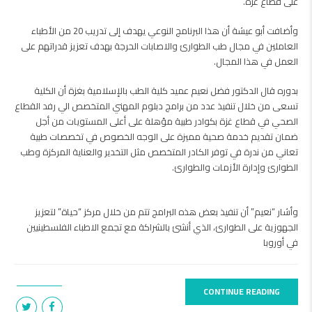
على قطاع غزة.
وأضافت أبو عيشة أن هذا البرنامج النوعي يهدف إلى تدريب 20 من الأطباء
العاملين في مجال طب الطوارئ والاصابات الحرجة بهدف تعزيز قدراتهم على
العمل في هذا المجال.
بدوره قال الدكتور فضل نعيم عميد كلية الطب بالإسلامية بغزة أن الكلية
تسعى من خلال تنفيذ عدد من برامج دبلوم المهني المتخصص الي رفد القطاع
الصحي في قطاع غزة بكوادر طبية مؤهلة على أعلى المستويات من أجل
ضمان تقديم خدمة صحية مميزة على الوجه الخصوص في تخصصات طبية
تعاني من ندرة في توفر الكادر المتخصص مثل التخدير والعناية المركزة وطب
الطوارئ وإدارة الأزمات والطوارئ.
وأشار “نعيم” أن تنفيذ بعض هذه البرامج تتم من خلال مركز “حياة” لتعزيز
الجهوزية على الطوارئ، الذي أنشئ بالشراكة مع تجمع الاطباء الفلسطينيين
في أوروبا
CONTINUE READING