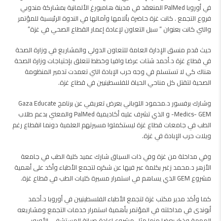
في أوروبا PalMed المنعقد في مدينة هامبورغ الألمانية بمشاركة مندوبي
فروع التجمع . كانت غزة حاضرة بألامها وآمالها في الندوة الرئيسية للمؤتمر
والتي كانت بعنوان ” سبل التعاون لإعادة إعمار القطاع الصحي في غزة”
حيث قدم منسق الإدارة العامة للتعاون الدولي والمشاريع في وزارة الصحة
في قطاع غزة د.أحمد شتات عرضا وافيا وخطط تتعلق بإحتياجات وزارة الصحة
هناك كي لا تستسلم في وجه حرب الإبادة التي تعمدت تدمير المنظومة
الصحية لتقتل كل مناحي الحياة للفلسطينيين في قطاع غزة.
وشارك برفسور د.محمود اللوباني بعرض تعريفي عن برنامج Gaza Educate
Medics- GEM- و الذي تشرف عليه أكاديمية PalMed والمعني بدعم طلاب
الطب في جامعات قطاع غزة ليستكملوا مسيرتهم العلمية دونما انقطاع رغم
ويلات حرب الإبادة في غزة.
وفي مداخلة من غزة وفي ذات السياق شارك عميد كلية الطب في جامعة
الأزهر د.محمد زغبر بكلمة عبر فيها عن شكره لتجمع الأطباء وأكد على أهمية
مشروع GEM الذي يساهم في استمرار مسيرة كليات الطب في قطاع غزة.
كما وأكد مدير مكتب غزة لتجمع الأطباء الفلسطينيين في أوروبا د.أحمد
أبوندى في مداخلته في المؤتمر بأهمية استمرار خدمات التجمع ومشاريعه
المهمة وذكر بعضا منها مثل مشروع إعادة صيانة المستشفى الأوروبي