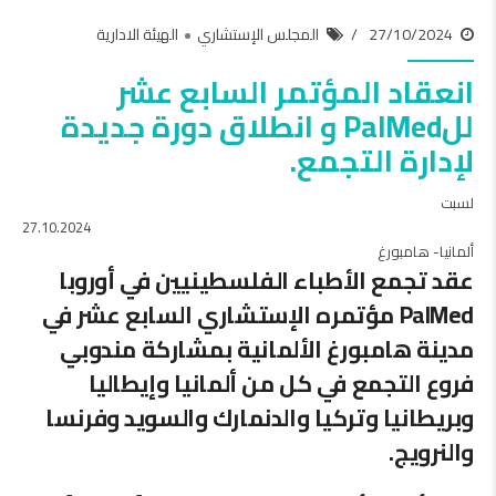
27/10/2024
المجلس الإستشاري
الهيئة الادارية
انعقاد المؤتمر السابع عشر
للPalMed و انطلاق دورة جديدة
لإدارة التجمع.
لسبت
27.10.2024
ألمانيا- هامبورغ
عقد تجمع الأطباء الفلسطينيين في أوروبا
PalMed مؤتمره الإستشاري السابع عشر في
مدينة هامبورغ الألمانية بمشاركة مندوبي
فروع التجمع في كل من ألمانيا وإيطاليا
وبريطانيا وتركيا والدنمارك والسويد وفرنسا
والنرويج.