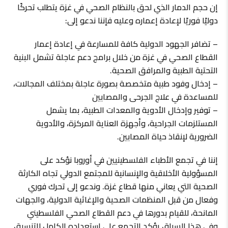
إن حجم الدمار الذي لحق بالنظام الصحي في غزة يتطلب تحركًا
دوليًا فوريًا لإعادة إعماره وعليه فإننا ندعو إلى:
– تضافر الجهود الدولية كافة للمسارعة في إعادة إعمار
القطاع الصحي في غزة من خلال برامج دعم عاجلة تشمل البنية
التحتية الطبية والمرافق الصحية.
– إدخال وفود طبية متخصصة بصورة عاجلة بمختلف المجالات،
للمساعدة في علاج الجرحى والمصابين
– توفير وإدخال الأدوية والمعدات الطبية، بما يشمل
المستلزمات الجراحية، وأجهزة العناية المركزة، والأدوية
الضرورية لإنقاذ حياة المصابين.
إننا في تجمع الأطباء الفلسطينيين في أوروبا نؤكد على
المسؤولية الأخلاقية والإنسانية للمجتمع الدولي تجاه الكارثة
الصحية التي يعاني منها قطاع غزة. وندعو إلى تحرك فوري
وفعال من قبل المنظمات الصحية والإغاثية الدولية، والجهات
المانحة، للقيام بدورها في دعم القطاع الصحي الفلسطيني
وفي هذا السياق يؤكد التجمع على استعداده الكامل للتنسيق