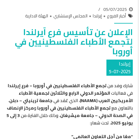
05/07/2025
أخبار الفروع
إيرلندا
المجلس الإستشاري
الهيئة الادارية
الإعلان عن تأسيس فرع آيرلندا
لتجمع الأطباء الفلسطينيين في
أوروبا
إيرلندا
5-07-2025
شارك وفد من
تجمع الأطباء الفلسطينيين في أوروبا – فرع إيرلندا
في فعاليات
المؤتمر الدولي الرابع والثلاثين لجمعية الأطباء
الأمريكيين العرب (NAAMA)
، الذي عُقد في
جامعة ترينيتي – دبلن
،
بالتعاون مع
تجمع الأطباء الفلسطينيين في أوروبا
و
مركز الإنصاف
في الصحة الدولي – جامعة ميشيغان
، وذلك خلال الفترة من
3 إلى 5
يونيو 2025
، تحت شعار:
“معًا من أجل التعاون العالمي”