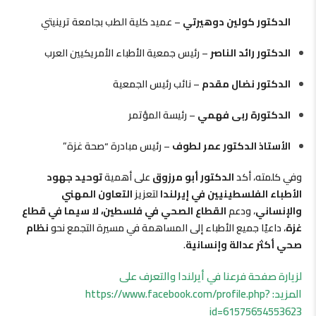
الدكتور كولين دوهيرتي
– عميد كلية الطب بجامعة ترينيتي
الدكتور رائد الناصر
– رئيس جمعية الأطباء الأمريكيين العرب
الدكتور نضال مقدم
– نائب رئيس الجمعية
الدكتورة ربى فهمي
– رئيسة المؤتمر
الأستاذ الدكتور عمر لطوف
– رئيس مبادرة “صحة غزة”
وفي كلمته، أكد
الدكتور أبو مرزوق
على أهمية
توحيد جهود
الأطباء الفلسطينيين في إيرلندا
لتعزيز
التعاون المهني
والإنساني
، ودعم
القطاع الصحي في فلسطين، لا سيما في قطاع
غزة
، داعيًا جميع الأطباء إلى المساهمة في مسيرة التجمع نحو
نظام
صحي أكثر عدالة وإنسانية
.
لزيارة صفحة فرعنا في أيرلندا والتعرف على
المزيد:
https://www.facebook.com/profile.php?
id=61575654553623