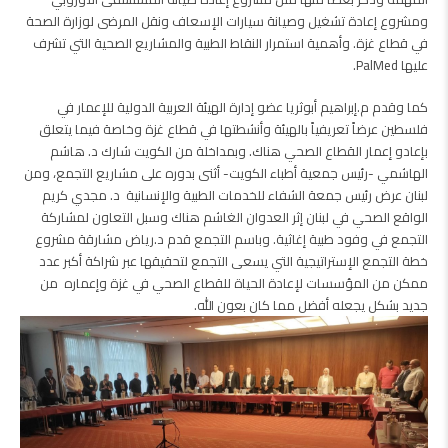
ومشروع إعادة تشغيل وصيانة سيارات الإسعاف ونقل المرضى لوزارة الصحة
في قطاع غزة. وأهمية استمرار النقاط الطبية والمشاريع الصحية التي تشرف
عليها PalMed.
كما وقدم م.إبراهيم أبوثريا عضو إدارة الهيئة العربية الدولية للإعمار في
فلسطين عرضاً تعريفياً بالهيئة وأنشطتها في قطاع غزة وخاصة فيما يتعلق
بإعادو إعمار القطاع الصحي هناك. وبمداخلة من الكويت شارك د. هاشم
الهاشمي -رئيس جمعية أطباء الكويت- أثنى بدوره على مشاريع التجمع، ومن
لبنان عرض رئيس جمعة الشفاء للخدمات الطبية والإنسانية د. مجدي كريم
الواقع الصحي في لبنان إثر العدوان الغاشم هناك وسبل التعاون لمشاركة
التجمع في وفود طبية إغاثية. وباسم التجمع قدم د.رياض مشارقة مشروع
خطة التجمع الإستراتيجية التي يسعى التجمع لتحقيقها عبر شراكة أكبر عدد
ممكن من المؤسسات لإعادة الحياة للقطاع الصحي في غزة وإعماره من
جديد بشكل يجعله أفضل مما كان بعون الله.