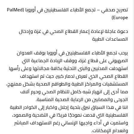
تصريح صحفي – تجمع الأطباء الفلسطينيين في أوروبا (PalMed
Europe)
دعوة عاجلة لإعادة إعمار القطاع الصحي في غزة وإدخال
المساعدات الطبية
يرحب تجمع الأطباء الفلسطينيين في أوروبا بوقف العدوان
الصهيوني على قطاع غزة، ووقف الإبادة الجماعية التي
استهدفت المدنيين والبنى التحتية بكافة مجالاتها وعلى رأسها
القطاع الصحي الذي تعرض لدمار كبير، حيث تم استهداف
المستشفيات والمراكز الطبية والطواقم الصحية بشكل ممنهج،
مما أدى إلى انهيار شبه كامل للنظام الصحي وحرم آلاف
الجرحى والمصابين من الرعاية الصحية المناسبة.
اننا في هذا السياق نبرق بتحية إجلال واكبار إلى الكوادر الطبية
الفلسطينية التي قدمت نموذجًا فريدًا في التضحية والصمود،
واستمرت في أداء واجبها الإنساني رغم الاستهداف المباشر
وانعدام الإمكانات.