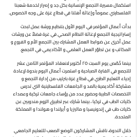
استكمال مسيرة التجمع الإنسانية بكل جد و إصرار لخدمة شعبنا
الفلسطيني عموماً وإغاثة أهلنا في قطاع غزة على وجه الخصوص.
بدأت أعمال المؤتمر في اليوم الأول بتنظيم ورشة عمل لبحث
إستراتيجية التجمع لإغاثة النظام الصحي في غرة فضلاً عن ورشات
عمل أخرى عن ضوابط العمل المشترك بين التجمع الأم و الفروع و
المكاتب و عن تطوّر العمل العلمي و الأكاديمي في التجمع.
بينما خُصّص يوم السبت ٢٥ أكتوبر لانعقاد المؤتمر الثامن عشر
للتجمع في الفترة الصباحية و استمرت أعمال اليوم بندوة لإعادة
إحياء التعليم الطبي في قطاع غزة بترتيب من إدارة التجمع و
مشاركة أكاديمية بالمد و الجامعات الفلسطينية التي تدرس
التخصصات الطبية وحضور عدد من رؤساء جامعات تركية وعمداء
كليات الطب في تركيا ، بينما شارك عبر تطبيق الزوم مندوبين عن
كليات طب في إندونيسيا و ماليزيا و أيرلندا و هولندا و المملكة
المتحدة.
خلال الندوة، ناقش المشاركون الوضع الصعب للتعليم الجامعي