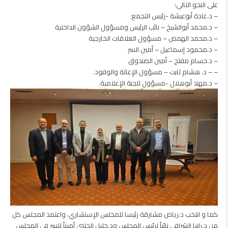
على النحو التالي:
– د.غادة أبوعيشة -رئيس التجمع
– د.محمد أبوالشيخ – نائب الرئيس ومسؤول الشؤون الداخلية
– د.محمد الهمص – مسؤول العلاقات الخارجية
– د.محمود إسماعيل – أمين السر
– د.حسام مفلح – أمين الصندوق
– – د. هشام ثابت – مسؤول الإغاثة والوفود.
– د.مهند أبوهلال -مسؤول للجنة الإعلامية.
كما و انتخب د.رياض مشارقة رئيسا للمجلس الإستشاري، واعتمد المجلس كل
من د.رانيا الشرافي نائباً لرئيس المجلس ود.خليل الحلبي أميناً للسر في المجلس