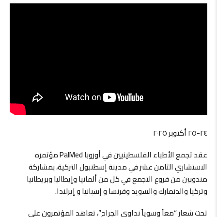
٢٤-٢٥ أكتوبر ٢٠٢٥
عقد تجمع الأطباء الفلسطينيين في أوروبا PalMed مؤتمره
الاستشاري الثامن عشر في مدينة إسطنبول التركية، بمشاركة
مندوبين من فروع التجمع في كل من ألمانيا وإيطاليا وبريطانيا
وتركيا والدنمارك والسويد وفرنسا و إسبانيا و إيرلندا.
تحت شعار “معاً وسوياً نداوي الجراح”، تعاهد المؤتمرون على