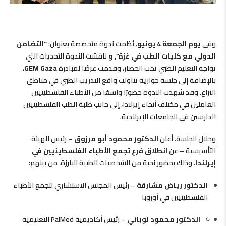
وفي
يوم الجمعة 4 يونيو
، نُظمت ندوة متخصصة بعنوان:
“التضامن
الدولي مع كليات الطب في غزة”, و
ناقشت الندوة التحديات التي
تواجه التعليم الطبي تحت الحصار، وقدمت عرضًا لمبادرة
GEM Gaza
،
بالإضافة إلى جلسة حوارية تناولت واقع التدريب الطبي في مناطق
النزاع. وقد شهدت الندوة حضورًا واسعًا من الأطباء الفلسطينيين
العاملين في مختلف أنحاء إيرلندا، إلى جانب طلبة الطب الفلسطينيين
الدارسين في الجامعات الإيرلندية.
وخلال الجلسة، أعلن
الدكتور محمود أبو مرزوق
– رئيس الهيئة
التأسيسية – عن
انطلاق فرع تجمع الأطباء الفلسطينيين في
إيرلندا
، وذلك بحضور نخبة من الشخصيات الطبية البارزة، من بينهم:
الدكتور رياض مشارقة
– رئيس المجلس الاستشاري لتجمع الأطباء
الفلسطينيين في أوروبا
الدكتور محمود لوباني
– رئيس أكاديمية PalMed التعليمية