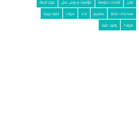
لبنان
لقاءات حكومية
مؤتمرات و ورش عمل
مركز الحياة
مساعدات عاجلة
مشاريع
نداء
ندوات
نشرة دورية
هولندا
وفود طبيه