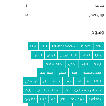
هولندا
6
ورش العمل
12
وسوم
GEM
PALMED
PALMED ACADEMY
ألمانيا
إيرلندا
إيطاليا
استغاثة
الإتحاد الأوروبي
البرلمان
الدنمارك
الرئيسية
السويد
الصحي
الطاقة الشمسية
العيادات المتنقلة
العيون
القطاع
النقاط الطبية
الهيئة الإدارية
بالميد
بالمید
بريطانيا
بيان
بيان صحفي
تجمع الأطباء الفلسطينيين
تركيا
حملة الفحص الوقائي
زيارات
شحنة أدوية
شهادات حيه
عاجل
غزة
فرنسا
قطاع غزة