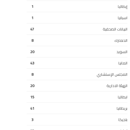
إيطاليا
1
اسبانيا
1
البيانات الصحفية
47
الدنمارك
8
السويد
20
المانيا
43
المجلس الإستشاري
8
الهيئة الادارية
20
ايطاليا
15
بريطانيا
41
بلجيكا
3