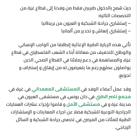
حيث سُمح بالدخول طبيبين فقط من وفدنا إلى قطاع غزة من
التخصصات التالية:
– إستشاري جراحة الشبكية و العيون من بريطانيا
– ⁠إستشاري إنعاش و تخدير من ألمانيا
تأتي هذه الزيارة الطبية الإغاثية إنطلاقا من الواجب الإنساني
والوطني للتخفيف من معاناة أبناء الشعب الفلسطيني في قطاع
غزة، والمساهمة في دعم زملائنا في القطاع الصحي الذين
يواصلون عملهم رغم ما يتعرضون له من إرهاق و إستنزاف و
تجويع.
وقد عمل أعضاء الوفد في
المستشفى المعمداني
في غرة، في
مجمع ناصر الطبي
في خان يونس، في مستشفى العيون في
مدينة غزة و في
مستشفى الأمل
و قاموا بإجراء عشرات العمليات
الجراحية النوعية للشبكية فضلا عن اجراء المعاينات و الإستشارات
الطبية للمئات من المرضى في تخصص جراحة الشبكية و السائل
الزجاجي.