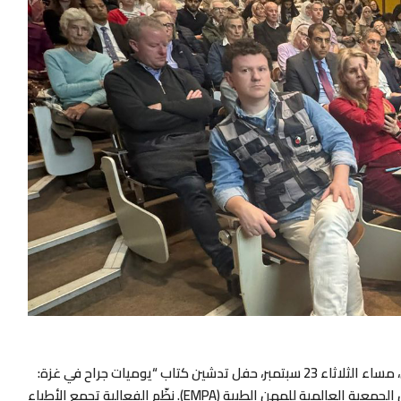
شهدت جامعة ترينيتي العريقة في العاصمة الأيرلندية دبلن، مساء الثلاثاء 23 سبتمبر، حفل تدشين كتاب “يوميات جراح في غزة:
شهادة على الإبادة” بنسخته الإنجليزية، وهو إصدار جديد من الجمعية العالمية للمهن الطبية (EMPA). نظّم الفعالية تجمع الأطباء