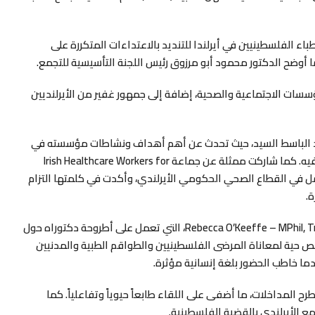
اء الفلسطينيين في أيرلندا للتنديد بالاعتداءات المتكررة على
 أوضح الدكتور محمود أبو مرزوق رئيس اللجنة التأسيسية للتجمع.
ؤسسات الاجتماعية والصحية، إضافة إلى جمهور غفير من الأيرلنديين
 عبد الباسط السيد، حيث تحدث عن أهم أهداف ونشاطات مؤسسته في
دعم القطاع الصحي الفلسطيني ومناصرة حقوق العاملين فيه. كما شاركت ممثلة عن جماعة Irish Healthcare Workers for
Andy، وهي طبيبة عامة تعمل في القطاع الصحي الحكومي الأيرلندي، وأكدت في كلمتها التزام
.
أدارت البرنامج باقتدار الباحثة الأيرلندية Rebecca O’Keeffe – MPhil, Trinity College Dublin، التي تعمل على أطروحة دكتوراه حول
 حية لمعاناة المرضى الفلسطينيين والطواقم الطبية والمدنيين
عدما خاطب الحضور بلغة إنسانية مؤثرة.
 المداخلات، ما أضفى على اللقاء طابعاً حيوياً وتفاعلياً. كما
مع الأيرلندي بالقضية الفلسطينية.