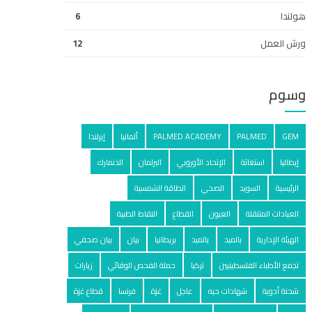
هولندا
6
ورش العمل
12
وسوم
GEM
PALMED
PALMED ACADEMY
ألمانيا
إيرلندا
إيطاليا
استغاثة
الإتحاد الأوروبي
البرلمان
الدنمارك
الرئيسية
السويد
الصحي
الطاقة الشمسية
العيادات المتنقلة
العيون
القطاع
النقاط الطبية
الهيئة الإدارية
بالميد
بالمید
بريطانيا
بيان
بيان صحفي
تجمع الأطباء الفلسطينيين
تركيا
حملة الفحص الوقائي
زيارات
شحنة أدوية
شهادات حيه
عاجل
غزة
فرنسا
قطاع غزة