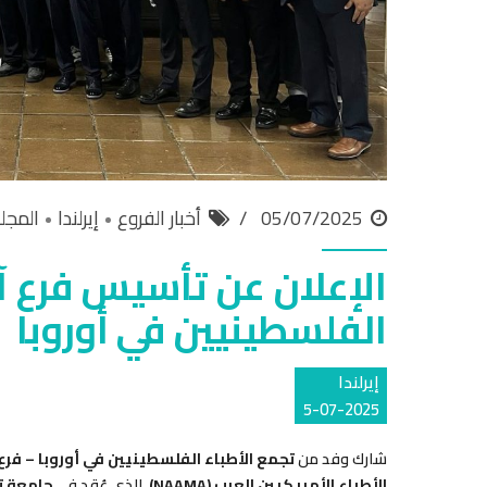
05/07/2025
أخبار الفروع
إيرلندا
المجل
الإعلان عن تأسيس فرع آي
الفلسطينيين في أوروبا
إيرلندا
5-07-2025
شارك وفد من
تجمع الأطباء الفلسطينيين في أوروبا – فرع 
الأطباء الأمريكيين العرب (NAAMA)
، الذي عُقد في
جامعة تر