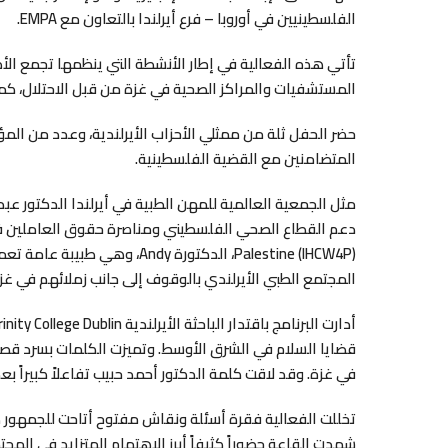
الفلسطينيين في أوروبا – فرع أيرلندا بالتعاون مع EMPA.
تأتي هذه الفعالية في إطار الأنشطة التي ينظمها تجمع الأطب
المستشفيات والمراكز الصحية في غزة من قبل الاحتلال، كما
حضر الحفل ثلة من ممثلي الأحزاب الأيرلندية، وعدد من الم
المتضامنين مع القضية الفلسطينية.
مثل الجمعية العالمية للمهن الطبية في أيرلندا الدكتور
Palestine (IHCW4P)، الدكتورة 
المجتمع الطبي الأيرلندي بالوقوف إلى جانب زملائهم في غزة
قضايا السلام في الشرق الأوسط. وتميزت الكلمات بسرد قصص
في غزة. وقد لاقت كلمة الدكتور أحمد حبيب تفاعلاً كبيراً ب
تخللت الفعالية فقرة أسئلة ونقاش مفتوح أتاحت للجمهور طرح
شهدت القاعة حضوراً كثيفاً أبرز الاهتمام المتزايد في المجت