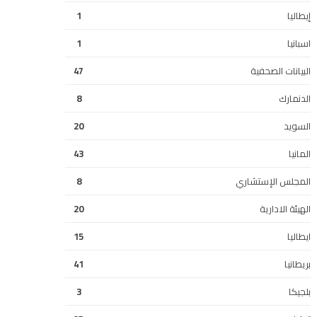
إيطاليا
1
اسبانيا
1
البيانات الصحفية
47
الدنمارك
8
السويد
20
المانيا
43
المجلس الإستشاري
8
الهيئة الادارية
20
ايطاليا
15
بريطانيا
41
بلجيكا
3