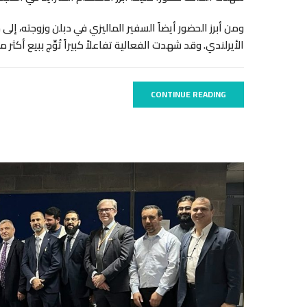
ومن أبرز الحضور أيضاً السفير الماليزي في دبلن وزوجته، إل
الأيرلندي. وقد شهدت الفعالية تفاعلاً كبيراً تُوِّج ببيع أكثر من 140 نسخة من الكتاب مباشرة بعد انتهاء ال
CONTINUE READING