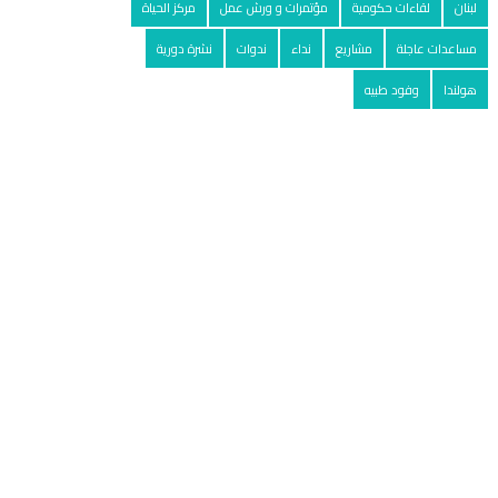
لبنان
لقاءات حكومية
مؤتمرات و ورش عمل
مركز الحياة
مساعدات عاجلة
مشاريع
نداء
ندوات
نشرة دورية
هولندا
وفود طبيه