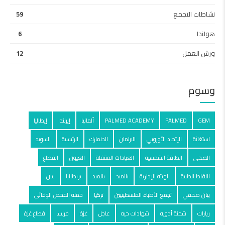
نشاطات التجمع
59
هولندا
6
ورش العمل
12
وسوم
GEM
PALMED
PALMED ACADEMY
ألمانيا
إيرلندا
إيطاليا
استغاثة
الإتحاد الأوروبي
البرلمان
الدنمارك
الرئيسية
السويد
الصحي
الطاقة الشمسية
العيادات المتنقلة
العيون
القطاع
النقاط الطبية
الهيئة الإدارية
بالميد
بالمید
بريطانيا
بيان
بيان صحفي
تجمع الأطباء الفلسطينيين
تركيا
حملة الفحص الوقائي
زيارات
شحنة أدوية
شهادات حيه
عاجل
غزة
فرنسا
قطاع غزة