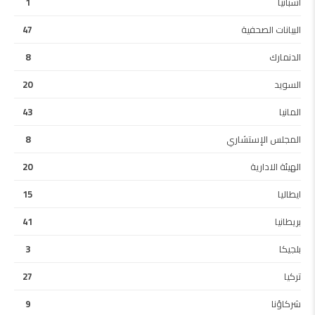
اسبانيا
1
البيانات الصحفية
47
الدنمارك
8
السويد
20
المانيا
43
المجلس الإستشاري
8
الهيئة الادارية
20
ايطاليا
15
بريطانيا
41
بلجيكا
3
تركيا
27
شركاؤنا
9