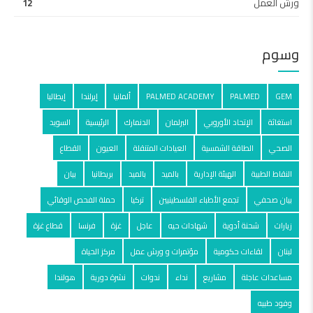
ورش العمل
12
وسوم
GEM
PALMED
PALMED ACADEMY
ألمانيا
إيرلندا
إيطاليا
استغاثة
الإتحاد الأوروبي
البرلمان
الدنمارك
الرئيسية
السويد
الصحي
الطاقة الشمسية
العيادات المتنقلة
العيون
القطاع
النقاط الطبية
الهيئة الإدارية
بالميد
بالمید
بريطانيا
بيان
بيان صحفي
تجمع الأطباء الفلسطينيين
تركيا
حملة الفحص الوقائي
زيارات
شحنة أدوية
شهادات حيه
عاجل
غزة
فرنسا
قطاع غزة
لبنان
لقاءات حكومية
مؤتمرات و ورش عمل
مركز الحياة
مساعدات عاجلة
مشاريع
نداء
ندوات
نشرة دورية
هولندا
وفود طبيه