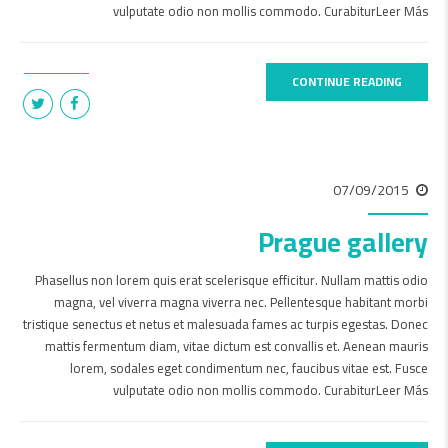
vulputate odio non mollis commodo. CurabiturLeer Más
CONTINUE READING
07/09/2015
Prague gallery
Phasellus non lorem quis erat scelerisque efficitur. Nullam mattis odio
magna, vel viverra magna viverra nec. Pellentesque habitant morbi
tristique senectus et netus et malesuada fames ac turpis egestas. Donec
mattis fermentum diam, vitae dictum est convallis et. Aenean mauris
lorem, sodales eget condimentum nec, faucibus vitae est. Fusce
vulputate odio non mollis commodo. CurabiturLeer Más