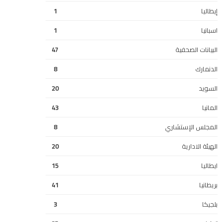
إيطاليا
1
اسبانيا
1
البيانات الصحفية
47
الدنمارك
8
السويد
20
المانيا
43
المجلس الإستشاري
8
الهيئة الادارية
20
ايطاليا
15
بريطانيا
41
بلجيكا
3