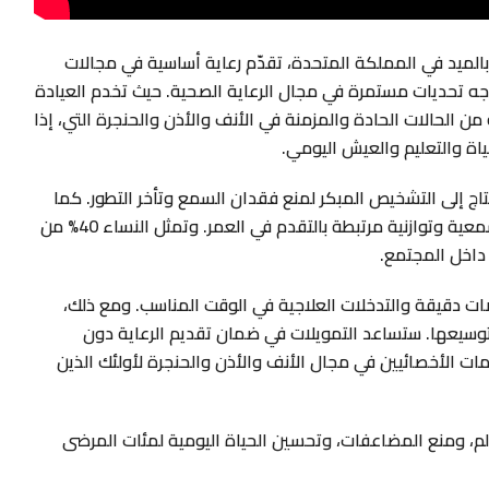
بالميد في المملكة المتحدة، تقدّم رعاية أساسية في مجالات
جه تحديات مستمرة في مجال الرعاية الصحية. حيث تخدم العيادة
عة من الحالات الحادة والمزمنة في الأنف والأذن والحنجرة التي، إذا
ياة والتعليم والعيش اليومي.
ل 15%، والعديد منهم يحتاج إلى التشخيص المبكر لمنع فقدان السمع وتأخر التطور. كما
يشكل كبار السن 25%، وغالبًا ما يعانون من اضطرابات سمعية وتوازنية مرتبطة بالتقدم في العمر. وتمثل النساء 40% من
ت دقيقة والتدخلات العلاجية في الوقت المناسب. ومع ذلك،
وسيعها. ستساعد التمويلات في ضمان تقديم الرعاية دون
ات الأخصائيين في مجال الأنف والأذن والحنجرة لأولئك الذين
، ومنع المضاعفات، وتحسين الحياة اليومية لمئات المرضى