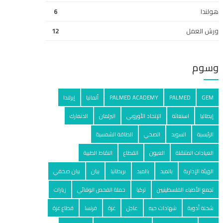
هولندا
6
ورش العمل
12
وسوم
GEM
PALMED
PALMED ACADEMY
ألمانيا
إيرلندا
إيطاليا
استغاثة
الإتحاد الأوروبي
البرلمان
الدنمارك
الرئيسية
السويد
الصحي
الطاقة الشمسية
العيادات المتنقلة
العيون
القطاع
النقاط الطبية
الهيئة الإدارية
بالميد
بالمید
بريطانيا
بيان
بيان صحفي
تجمع الأطباء الفلسطينيين
تركيا
حملة الفحص الوقائي
زيارات
شحنة أدوية
شهادات حيه
عاجل
غزة
فرنسا
قطاع غزة