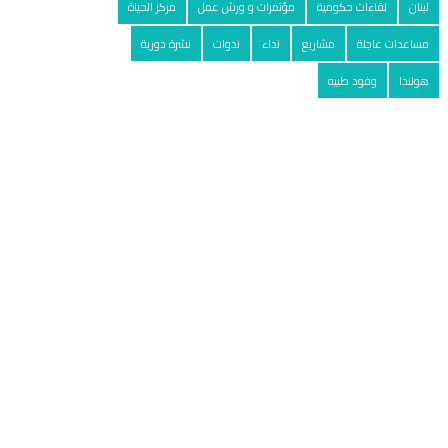
لبنان
لقاءات حكومية
مؤتمرات و ورش عمل
مركز الحياة
مساعدات عاجلة
مشاريع
نداء
ندوات
نشرة دورية
هولندا
وفود طبيه