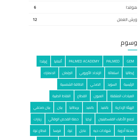
هولندا
6
ورش العمل
12
وسوم
GEM
PALMED
PALMED ACADEMY
ألمانيا
إيرلندا
إيطاليا
استغاثة
الإتحاد الأوروبي
البرلمان
الدنمارك
الرئيسية
السويد
الصحي
الطاقة الشمسية
العيادات المتنقلة
العيون
القطاع
النقاط الطبية
الهيئة الإدارية
بالميد
بالمید
بريطانيا
بيان
بيان صحفي
تجمع الأطباء الفلسطينيين
تركيا
حملة الفحص الوقائي
زيارات
شحنة أدوية
شهادات حيه
عاجل
غزة
فرنسا
قطاع غزة