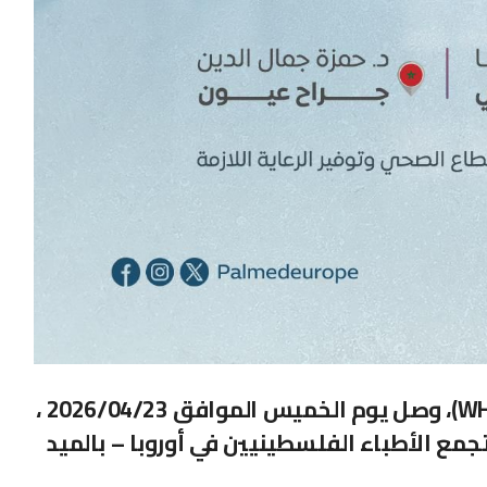
بالتنسيق مع منظمة الصحة العالمية (WHO)، وصل يوم الخميس الموافق 2026/04/23 ،
د الله، الوفد الطبي التخصصي الـ 38 لتجمع الأطباء الفلسطينيين في أوروبا – بالميد