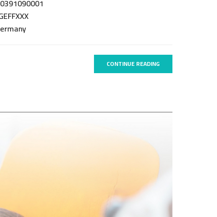
00391090001
AGEFFXXX
Germany
CONTINUE READING