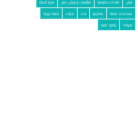
لبنان
لقاءات حكومية
مؤتمرات و ورش عمل
مركز الحياة
مساعدات عاجلة
مشاريع
نداء
ندوات
نشرة دورية
هولندا
وفود طبيه