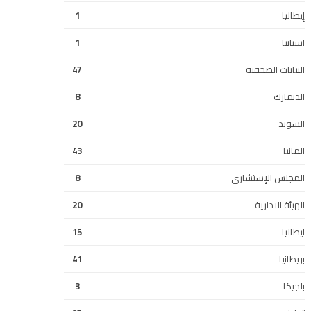
إيطاليا
1
اسبانيا
1
البيانات الصحفية
47
الدنمارك
8
السويد
20
المانيا
43
المجلس الإستشاري
8
الهيئة الادارية
20
ايطاليا
15
بريطانيا
41
بلجيكا
3