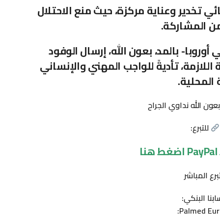
 تخدير وعناية مركزة، حيث منع الاحتلال
ن المشاركة.
وروبا- بالمد، بعون الله، إرسال الوفود
للازمة، تأديةً للواجب المهني والإنساني
 المحلية.
بعون الله نداوي الجراح
للتبرع:
ا
تبرع المباشر
بنا البنكي:
Palmed Eur