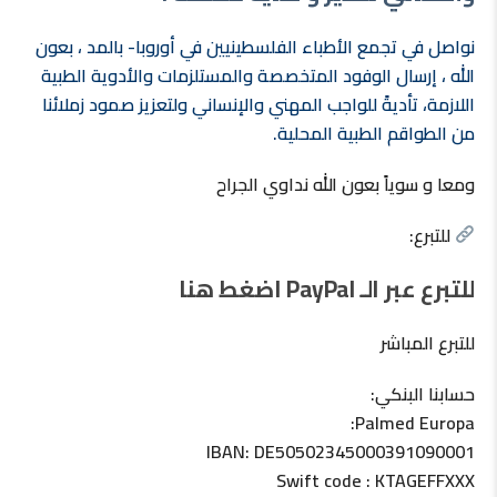
نواصل في تجمع الأطباء الفلسطينيين في أوروبا- بالمد ، بعون
الله ، إرسال الوفود المتخصصة والمستلزمات والأدوية الطبية
اللازمة، تأديةً للواجب المهني والإنساني ولتعزيز صمود زملائنا
من الطواقم الطبية المحلية.
ومعا و سوياً بعون الله نداوي الجراح
للتبرع:
للتبرع عبر الـ PayPal اضغط هنا
للتبرع المباشر
حسابنا البنكي:
Palmed Europa:
IBAN: DE50502345000391090001
Swift code : KTAGEFFXXX