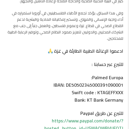
كبير في البنية التحتية الصحية والحاجة الملحة لإعادة التأهيل والتجهيز.
وفي هذا السياق، يؤكد تجمع الأطباء الفلسطينيين في أوروبا استمراره في
أداء واجبه الإنساني والمهني، وتسخير إمكانياته المادية والبشرية لدعم
القطاع الصحي في قطاع غزة وعموم فلسطين، والعمل جنباً إلى جنب مع
الشركاء المحليين والدوليين لتعزيز صمود النظام الصحي وتوفير الرعاية الطبية
للمحتاجين.
ادعموا الإغاثة الطبية الطارئة في غزة
للتبرع عبر حسابنا :
Palmed Europa:
IBAN: DE50502345000391090001
Swift code : KTAGEFFXXX
Bank: KT Bank Germany
للتبرع عن طريق Paypal
https://www.paypal.com/donate/?
hosted_button_id=USWAQWBVUFQTJ