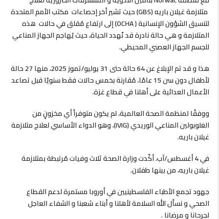
مع منظمة Norwac بتأمين الادوية و المستلزمات الضرورية لعلاج
متلازمة غيلان باريه (GBS) حيث تشير أخر إحصاءات مكتب الأمم المتحدة
لتنسيق الشؤون الإنسانية ( OCHA) إلى ارتفاع مُقلق في حالات هذه
المتلازمة و هي حالة نادرة قد تُهدد الحياة، حيث يُهاجم الجهاز المناعي
للجسم الجهاز العصبي المحيطي.
هذا و قد تم الإبلاغ عن 64 حالة حتى 31 يوليو/تموز 2025، منها 27 حالة
لأطفال دون سن 15 عامًا، مُقارنة بخمس حالات فقط سنويًا قبل تصاعد
الأعمال العدائية على أهلنا في قطاع غزة.
ووفقًا لمنظمة الصحة العالمية، لم يكون متوفراً أي مخزونٍ من
الغلوبولين المناعي الوريدي (IVIG)، وهو الدواء الأساسي لعلاج متلازمة
غيلان باريه.
في 4 أغسطس/آب، أكّدت وزارة الصحة ثلاث وفيات مُرتبطة بمتلازمة
غيلان باريه، من بينها طفلان.
جهود تجمع الأطباء الفلسطينيين في أوروبا مستمرة لدعم القطاع
الصحي و نسأل الله السلامة لأهلنا و أبناء شعبنا و الشفاء العاجل
لجرحانا و مرضانا .