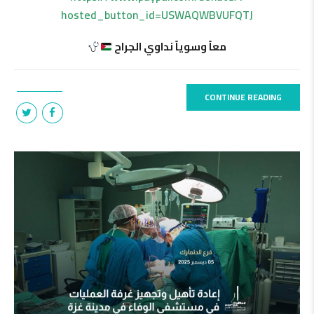
hosted_button_id=USWAQWBVUFQTJ
معاً وسوياً نداوي الجراح
CONTINUE READING