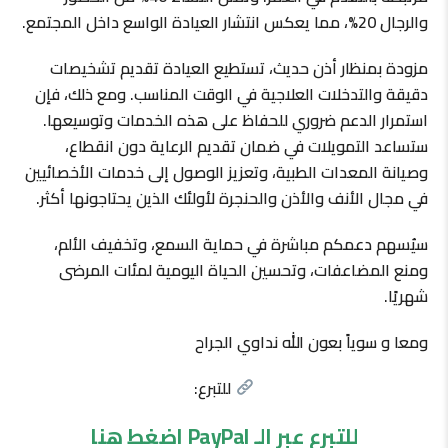
والرجال 20%، مما يعكس انتشار العيادة الواسع داخل المجتمع.
مزودة بمنظار أذن حديث، تستطيع العيادة تقديم تشخيصات
دقيقة والتدخلات العلاجية في الوقت المناسب. ومع ذلك، فإن
استمرار الدعم ضروري للحفاظ على هذه الخدمات وتوسيعها.
ستساعد التمويلات في ضمان تقديم الرعاية دون انقطاع،
وصيانة المعدات الطبية، وتعزيز الوصول إلى خدمات الأخصائيين
في مجال الأنف والأذن والحنجرة لأولئك الذين يحتاجونها أكثر.
سيُسهم دعمكم مباشرة في حماية السمع، وتخفيف الألم،
ومنع المضاعفات، وتحسين الحياة اليومية لمئات المرضى
شهريًا.
ومعا و سوياً بعون الله نداوي الجراح
للتبرع:
للتبرع عبر الـ PayPal اضغط هنا