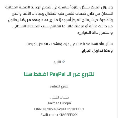
ولا يزال المركز يشكّل ركيزة أساسية في تقديم الرعاية الصحية المجانية
للسكان، من خلال خدمات تشمل طب الأطفال وعيادات الأنف والأذن
والحنجرة. حيث يعالج المركز أسبوعيًا ما بين
500 و550 مريضًا
، يعانون
من حالات طارئة أو مزمنة، غالبًا ما تتفاقم بسبب الاكتظاظ السكاني
واستمرار حالة الطوارئ.
نسأل الله السلامة لأهلنا في غزة، والشفاء العاجل لجرحانا.
ومعًا نداوي الجراح.
للتبرع:
للتبرع عبر الـ PayPal اضغط هنا
للتبرع المباشر
حسابنا البنكي:
Palmed Europa:
IBAN: DE50502345000391090001
Swift code : KTAGEFFXXX